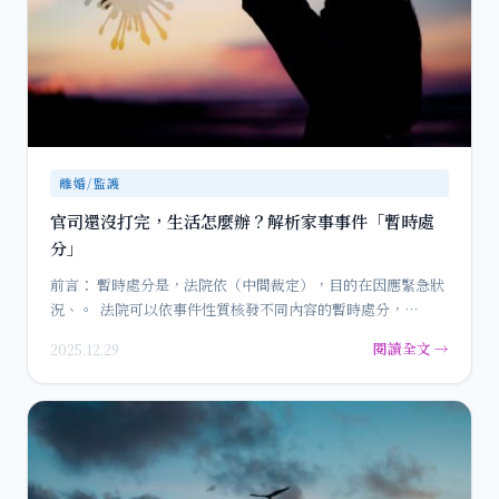
離婚/監護
官司還沒打完，生活怎麼辦？解析家事事件「暫時處
分」
前言： 暫時處分是，法院依（中間裁定），目的在因應緊急狀
況、。 法院可以依事件性質核發不同內容的暫時處分，…
閱讀全文 →
2025.12.29