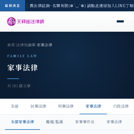
3(一) 現場免費法律諮詢~名額有限(❁´◡`❁) 請點此連結加入LINE了解活
最新消息
首頁
›
法律知識庫
›
家事法律
FAMILY LAW
家事法律
共 181 篇文章
全部
民事法律
刑事法律
家事法律
行政法律
全部家事法律
離婚/監護
家事事件法
家事法律