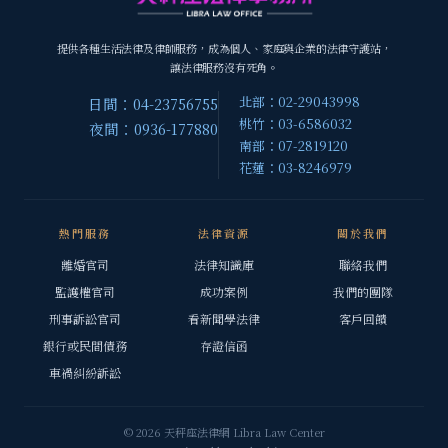
提供各種生活法律及律師服務，成為個人、家庭與企業的法律守護站，
讓法律服務沒有死角。
北部：02-29043998
日間：04-23756755
桃竹：03-6586032
夜間：0936-177880
南部：07-2819120
花蓮：03-8246979
熱門服務
法律資源
關於我們
離婚官司
法律知識庫
聯絡我們
監護權官司
成功案例
我們的團隊
刑事訴訟官司
看新聞學法律
客戶回饋
銀行或民間債務
存證信函
車禍糾紛訴訟
© 2026 天秤座法律網 Libra Law Center