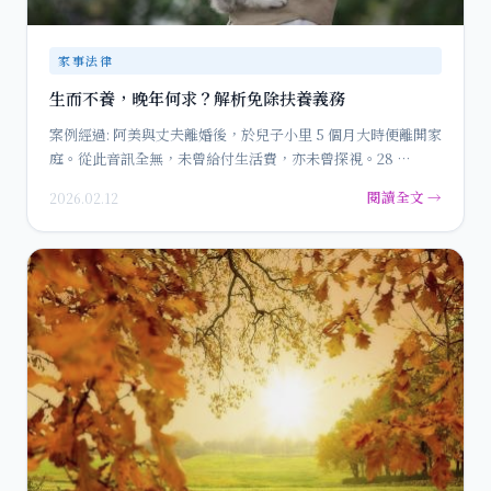
家事法律
生而不養，晚年何求？解析免除扶養義務
案例經過: 阿美與丈夫離婚後，於兒子小里 5 個月大時便離開家
庭。從此音訊全無，未曾給付生活費，亦未曾探視。28 …
閱讀全文 →
2026.02.12