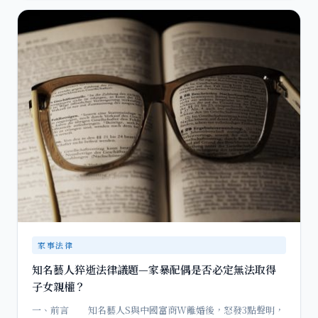
家事法律
知名藝人猝逝法律議題—家暴配偶是否必定無法取得
子女親權？
一、前言 知名藝人S與中國富商W離婚後，怒發3點聲明，