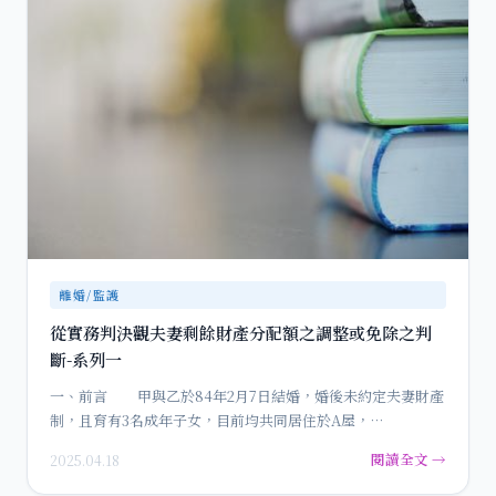
離婚/監護
從實務判決觀夫妻剩餘財產分配額之調整或免除之判
斷-系列一
一、前言 甲與乙於84年2月7日結婚，婚後未約定夫妻財產
制，且育有3名成年子女，目前均共同居住於A屋，…
閱讀全文 →
2025.04.18