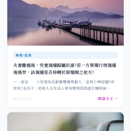
離婚/監護
夫妻離婚後，究竟親權歸屬於誰?若一方單獨行使親權
後過世，該親權是否移轉於原婚姻之他方?
一、前言 小安是知名影歌雙棲男藝人，並與小婷結婚5年
育有2名孩子，但兩人在生活上常有摩擦因而產生嫌隙無…
閱讀全文 →
2025.05.27