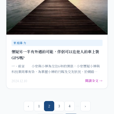
家庭暴力
懷疑另一半有外遇的可能，伴侶可以在他人的車上裝
GPS嗎?
一、前言 小安與小婷為交往6年的情侶，小安懷疑小婷與
科技業同事有染，為掌握小婷的行蹤及交友狀況，於網路…
閱讀全文 →
2024.12.10
…
‹
1
2
3
4
›