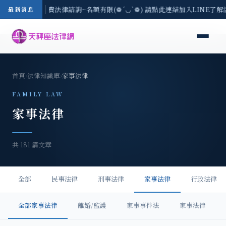
3(一) 現場免費法律諮詢~名額有限(❁´◡`❁) 請點此連結加入LINE了解活
最新消息
首頁
›
法律知識庫
›
家事法律
FAMILY LAW
家事法律
共 181 篇文章
全部
民事法律
刑事法律
家事法律
行政法律
全部家事法律
離婚/監護
家事事件法
家事法律