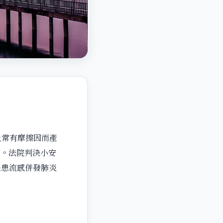
常有摩擦因而產
）。法院判決小安
罹患流感併發肺炎