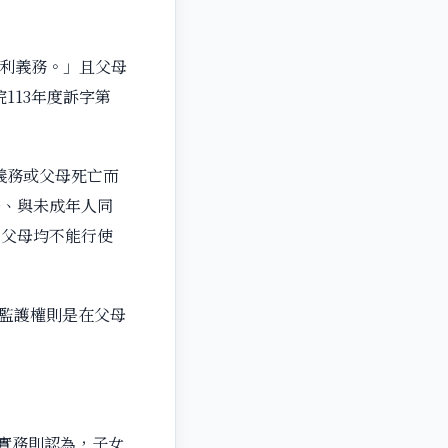
權利義務。」且父母
113年度訴字第
利義務或父母死亡而
一、與未成年人同
當父母均不能行使
而監護權則是在父母
。實務則認為，子女