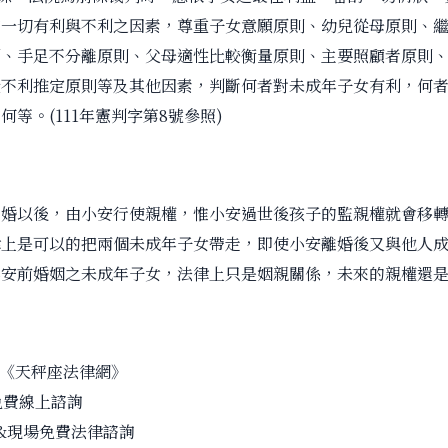
酌一切有利與不利之因素，尊重子女意願原則、幼兒從母原則、
則、手足不分離原則、父母適性比較衡量原則、主要照顧者原則
受不利推定原則等及其他因素，判斷何者對未成年子女有利，何
等。(111年憲判字第8號參照)
婚以後，由小安行使親權，惟小安過世後孩子的監親權就會移轉
律上是可以的把兩個未成年子女帶走，即使小安離婚後又與他人
小安前婚姻之未成年子女，法律上只是姻親關係，未來的親權還
尋《天秤座法律網》
免費線上諮詢
&現場免費法律諮詢