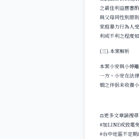
之最佳利益應審
與父母同性別原
家庭暴力行為人
利或不利之程度如何
(三).本案解析
本案小安與小婷離
一方。小安在法
姻之伴侶未收養
⚖️更多文章請搜
#加LINE或致電
#台中地區不定期