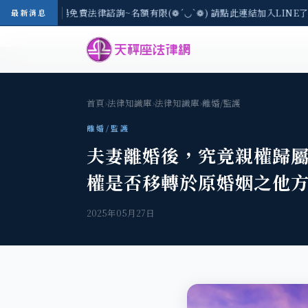
8/3(一) 現場免費法律諮詢~名額有限(❁´◡`❁) 請點此連結加入LINE了
最新消息
首頁
›
法律知識庫
›
法律知識庫
›
離婚/監護
離婚/監護
夫妻離婚後，究竟親權歸屬
權是否移轉於原婚姻之他方
2025年05月27日