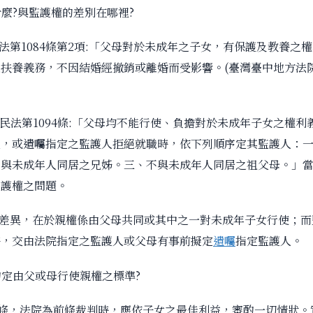
麼?與監護權的差別在哪裡?
民法第1084條第2項:「父母對於未成年之子女，有保護及教養之
扶養義務，不因結婚經撤銷或離婚而受影響。(臺灣臺中地方法院
照民法第1094條:「父母均不能行使、負擔對於未成年子女之權
人，或遺囑指定之監護人拒絕就職時，依下列順序定其監護人：
、與未成年人同居之兄姊。三、不與未成年人同居之祖父母。」
監護權之問題。
權差異，在於親權係由父母共同或其中之一對未成年子女行使；
時，交由法院指定之監護人或父母有事前擬定
遺囑
指定監護人。
院酌定由父或母行使親權之標準?
之1條，法院為前條裁判時，應依子女之最佳利益，審酌一切情狀