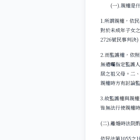
(一).親權是什
1.所謂親權，依
對於未成年子女之
2726號民事判決)
2.而監護權，依
無遺囑指定監護
居之祖父母。二
親權時方有討論
3.故監護權與親
皆無法行使親權
(二).離婚時法
依民法第1055