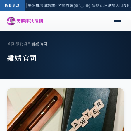
地區-8/3(一) 現場免費法律諮詢~名額有限(❁´◡`❁) 請點此連結加入LIN
最新消息
首頁
›
服務項目
›
離婚官司
離婚官司