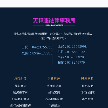
提供各種生活法律及律師服務，成為個人、家庭與企業的法律守護站，
讓法律服務沒有死角。
北部：02-29043998
日間：04-23756755
桃竹：03-6586032
夜間：0936-177880
南部：07-2819120
花蓮：03-8246979
熱門服務
法律資源
關於我們
離婚官司
法律知識庫
聯絡我們
監護權官司
成功案例
我們的團隊
刑事訴訟官司
看新聞學法律
客戶回饋
銀行或民間債務
存證信函