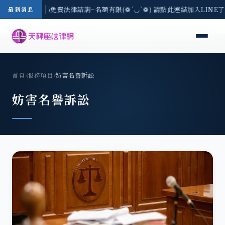
區-8/3(一) 現場免費法律諮詢~名額有限(❁´◡`❁) 請點此連結加入LINE
最新消息
首頁
›
服務項目
›
妨害名譽訴訟
妨害名譽訴訟