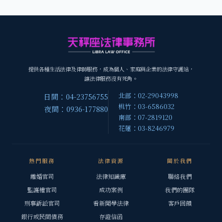
提供各種生活法律及律師服務，成為個人、家庭與企業的法律守護站，
讓法律服務沒有死角。
北部：02-29043998
日間：04-23756755
桃竹：03-6586032
夜間：0936-177880
南部：07-2819120
花蓮：03-8246979
熱門服務
法律資源
關於我們
離婚官司
法律知識庫
聯絡我們
監護權官司
成功案例
我們的團隊
刑事訴訟官司
看新聞學法律
客戶回饋
銀行或民間債務
存證信函