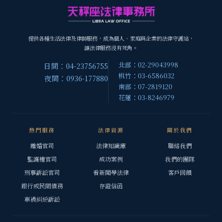
提供各種生活法律及律師服務，成為個人、家庭與企業的法律守護站，
讓法律服務沒有死角。
北部：02-29043998
日間：04-23756755
桃竹：03-6586032
夜間：0936-177880
南部：07-2819120
花蓮：03-8246979
熱門服務
法律資源
關於我們
離婚官司
法律知識庫
聯絡我們
監護權官司
成功案例
我們的團隊
刑事訴訟官司
看新聞學法律
客戶回饋
銀行或民間債務
存證信函
車禍糾紛訴訟