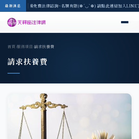
地區-8/3(一) 現場免費法律諮詢~名額有限(❁´◡`❁) 請點此連結加入LIN
最新消息
首頁
›
服務項目
›
請求扶養費
請求扶養費