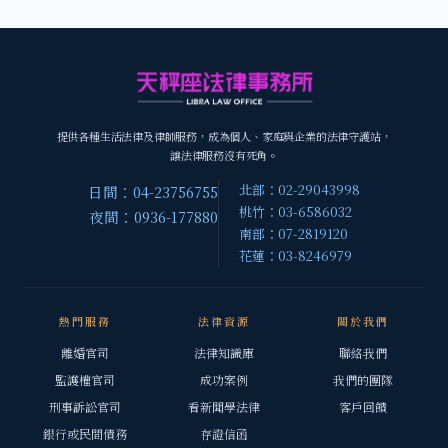
提供各種生活法律及律師服務，成為個人、家庭與企業的法律守護站，
讓法律服務沒有死角。
北部：02-29043998
日間：04-23756755
桃竹：03-6586032
夜間：0936-177880
南部：07-2819120
花蓮：03-8246979
熱門服務
法律資源
關於我們
離婚官司
法律知識庫
聯絡我們
監護權官司
成功案例
我們的團隊
刑事訴訟官司
看新聞學法律
客戶回饋
銀行或民間債務
存證信函