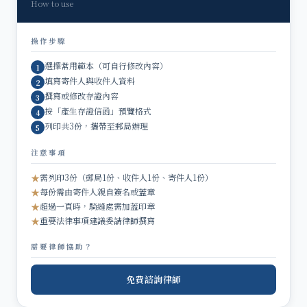
How to use
操作步驟
選擇常用範本（可自行修改內容）
1
填寫寄件人與收件人資料
2
撰寫或修改存證內容
3
按「產生存證信函」預覽格式
4
列印共3份，攜帶至郵局辦理
5
注意事項
★
需列印3份（郵局1份、收件人1份、寄件人1份）
★
每份需由寄件人親自簽名或蓋章
★
超過一頁時，騎縫處需加蓋印章
★
重要法律事項建議委請律師撰寫
需要律師協助？
免費諮詢律師