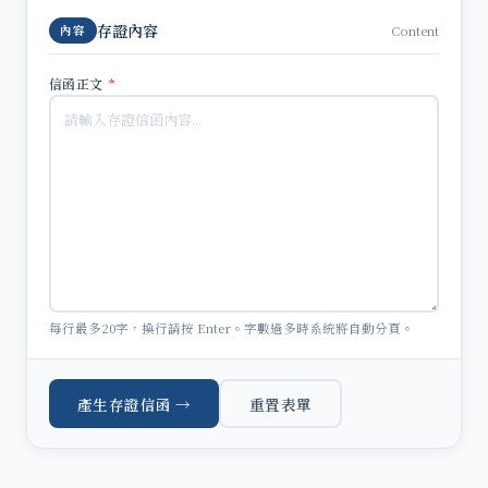
存證內容
Content
內容
信函正文
*
每行最多20字，換行請按 Enter。字數過多時系統將自動分頁。
產生存證信函 →
重置表單