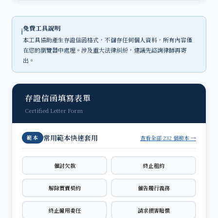
免費工具說明
ℹ
本工具協助產生存證信函格式，不儲存任何個人資料，所有內容僅
在您的瀏覽器中處理。涉及重大法律糾紛，建議先諮詢律師再寄
出。
存證信函填寫表單
Certified Letter Form
常用範本快速套用
查看全部 232 個範本 →
範本
催討欠款
終止租約
解除買賣契約
催告履行義務
終止僱用委任
請求損害賠償