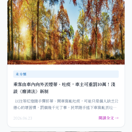
未分類
乘客由車內向外丟煙蒂、吐痰，車主可重罰10萬！淺
談《廢清法》新制
以往等紅燈隨手彈菸蒂、開車窗亂吐痰，可能只是個人缺乏公
德心的壞習慣，罰個幾千元了事，民眾隨手搖下車窗亂丟垃圾
的…
閱讀全文 →
2026.06.23