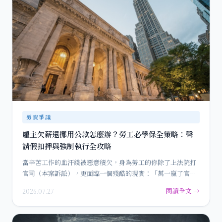
勞資爭議
雇主欠薪還挪用公款怎麼辦？勞工必學保全策略：聲
請假扣押與強制執行全攻略
當辛苦工作的血汗錢被惡意積欠，身為勞工的你除了上法院打
官司（本案訴訟），更面臨一個殘酷的現實：「萬一贏了官
司，老闆卻…
閱讀全文 →
2026.07.27