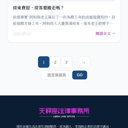
房東賣屋，房客要搬走嗎？
前提事實: 阿明與老王簽訂了一份為期 5 年的店面租賃契約，目
前租期才過 2 年。阿明投入大量裝潢成本，後來老王把房子…
閱讀全文 →
2026.05.12
…
1
2
3
›
GO
提供各種生活法律及律師服務，成為個人、家庭與企業的法律守護站，