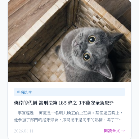
車禍法律
僥倖的代價-談刑法第 185 條之 3不能安全駕駛罪
事實經過： 阿凌是一名朝九晚五的上班族。某個週五晚上，
他參加了部門的尾牙聚會，席間拗不過同事的熱情，喝了三…
閱讀全文 →
2026.06.11