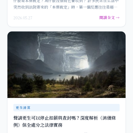
什麼是本票裁定？為什麼沒借錢也會收到？ 許多民眾在生活中
突然收到法院寄來的「本票裁定」時，第一個反應往往是極度
震驚與憤…
閱讀全文 →
2026.05.27
更生清算
聲請更生可以停止扣薪與查封嗎？深度解析《消債條
例》保全處分之法律實務