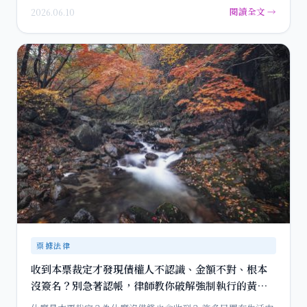
被對方移轉給…
閱讀全文 →
2026.06.10
票據法律
收到本票裁定才發現債權人不認識、金額不對、根本
沒簽名？別急著認帳，律師教你破解強制執行的黃金
救濟期