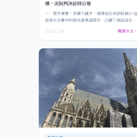
債，法院判決討回公道
一、案件事實：長輩不識字，親情信任成詐財破口 
起發生在臺中的房地產爭議案件，凸顯了親誼信任與
經濟壓力交織下的法律…
閱讀全文 
2025.12.08