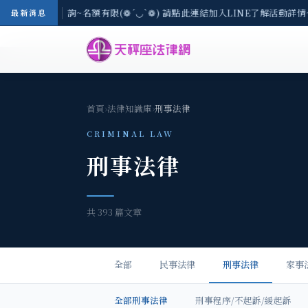
現場免費法律諮詢~名額有限(❁´◡`❁) 請點此連結加入LINE了解活動詳情~ 
最新消息
首頁
›
法律知識庫
›
刑事法律
CRIMINAL LAW
刑事法律
共 393 篇文章
全部
民事法律
刑事法律
家事
全部刑事法律
刑事程序/不起訴/緩起訴