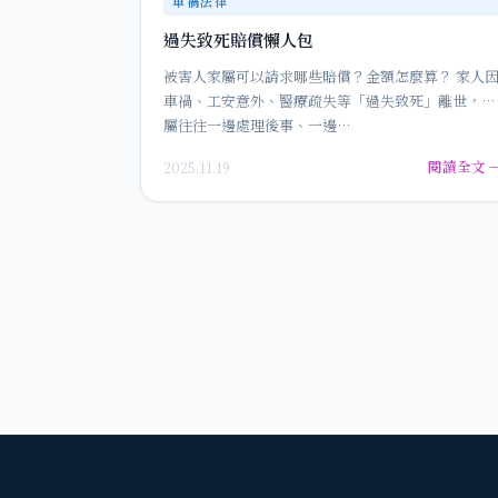
車禍法律
過失致死賠償懶人包
被害人家屬可以請求哪些賠償？金額怎麼算？ 家人
車禍、工安意外、醫療疏失等「過失致死」離世，家
屬往往一邊處理後事、一邊…
閱讀全文 
2025.11.19