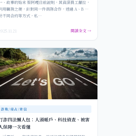
一、故事的始末 蔡阿嘎日前說明，其資深員工蘿拉，
利用職務之便，針對同一件商務合作，透過 A、B 兩
份不同合約等方式，私…
閱讀全文 →
2025.11.21
詐欺/侵占/背信
打詐四法懶人包：人頭帳戶、科技偵查、被害
人保障一次看懂