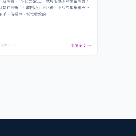
一通電話、一則投資訊息，就可能讓多年積蓄蒸發。
但是在最新「打詐四法」上路後，不只詐騙集團更難
下手，借帳戶、幫忙收款的…
閱讀全文 →
2025.11.14