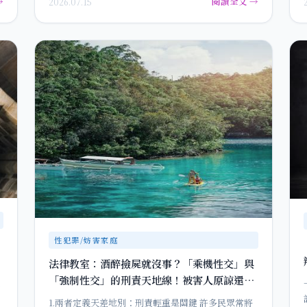
→
閱讀全文 →
2026.07.15
性犯罪/妨害家庭
法律教室：酒醉撿屍就沒事？「乘機性交」與
「強制性交」的刑責天地線！被害人原諒還有
用嗎？
1.兩者定義天差地別：刑責輕重是關鍵 許多民眾常將