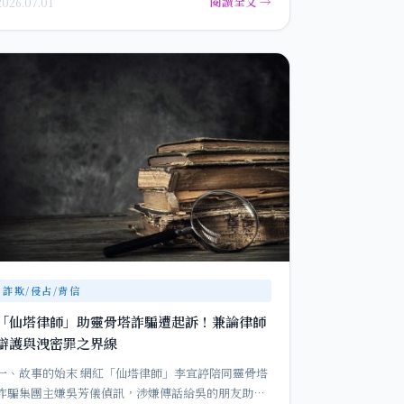
閱讀全文 →
2026.07.01
詐欺/侵占/背信
「仙塔律師」助靈骨塔詐騙遭起訴！兼論律師
辯護與洩密罪之界線
一、故事的始末 網紅「仙塔律師」李宜諪陪同靈骨塔
詐騙集團主嫌吳芳儀偵訊，涉嫌傳話給吳的朋友助賣