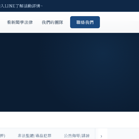
LINE了解活動詳情~
看新聞學法律
我們的團隊
聯絡我們
押)
非法監聽/毒品犯罪
公然侮辱/誹謗
易科罰金/易服勞役
›