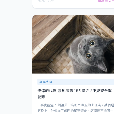
閱讀全文 
2026.07.29
車禍法律
僥倖的代價-談刑法第 185 條之 3不能安全駕
駛罪
事實經過： 阿凌是一名朝九晚五的上班族。某個週
五晚上，他參加了部門的尾牙聚會，席間拗不過同事