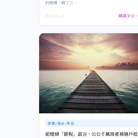
的熱情，喝了三…
閱讀全文 
2026.06.11
詐欺/侵占/背信
前媳婦「節稅」謊言，公公千萬房產被過戶抵