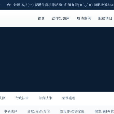
台中地區-8/3(一) 現場免費法律諮詢~名額有限(❁´◡`❁) 請點此連結加入
首頁
法律知識庫
成功案例
服務項目
法律
行政法律
勞資法律
債務處理
車禍法律
詐欺/侵占/背信
性犯罪/妨害家庭
搜索/羈押(收