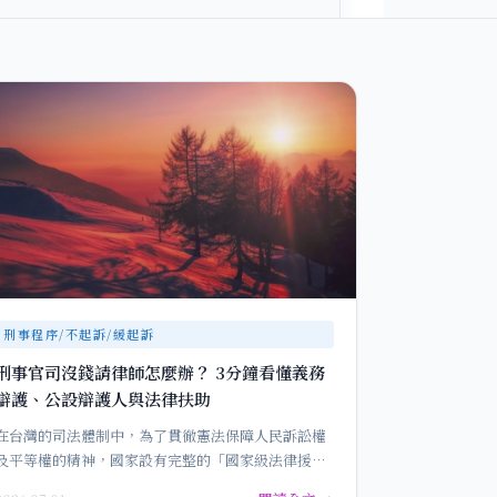
刑事程序/不起訴/緩起訴
刑事官司沒錢請律師怎麼辦？ 3分鐘看懂義務
辯護、公設辯護人與法律扶助
在台灣的司法體制中，為了貫徹憲法保障人民訴訟權
及平等權的精神，國家設有完整的「國家級法律援助
機制」。法律不應該只是有錢人…