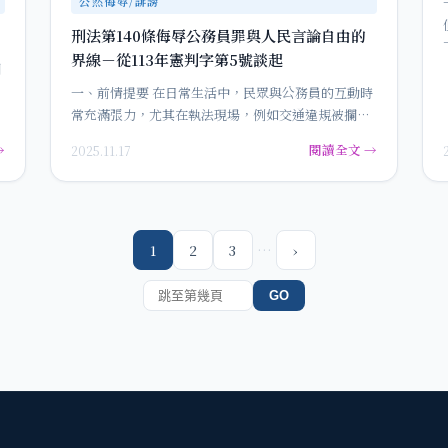
公然侮辱/誹謗
刑法第140條侮辱公務員罪與人民言論自由的
界線－從113年憲判字第5號談起
因
一、前情提要 在日常生活中，民眾與公務員的互動時
常充滿張力，尤其在執法現場，例如交通違規被攔下
時，民眾因不滿而怒罵…
→
閱讀全文 →
2025.11.17
…
1
2
3
›
GO