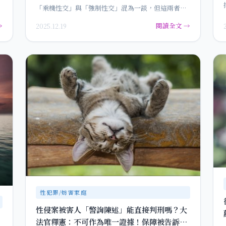
「乘機性交」與「強制性交」混為一談，但這兩者在
《中華民國刑法》中…
→
閱讀全文 →
2025.12.19
性犯罪/妨害家庭
性侵案被害人「警詢陳述」能直接判刑嗎？大
法官釋憲：不可作為唯一證據！保障被告訴訟