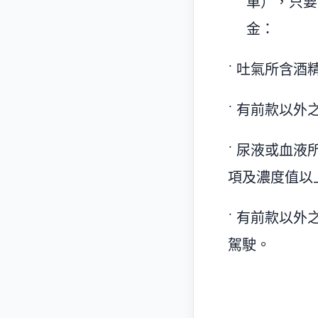
車），只要
金：
˙ 吐氣所含酒
˙ 有前款以
˙ 尿液或血
項及濃度值以
˙ 有前款以
駕駛。