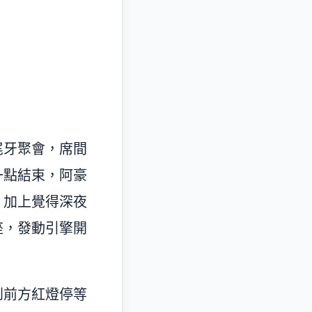
尾牙聚會，席間
一點結束，阿豪
，加上覺得深夜
座，發動引擎開
到前方紅燈停等