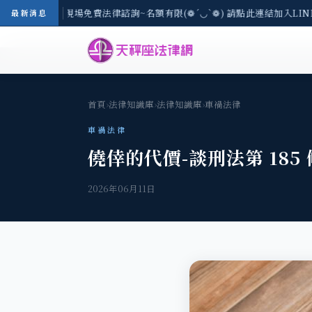
區-8/3(一) 現場免費法律諮詢~名額有限(❁´◡`❁) 請點此連結加入LINE
最新消息
首頁
›
法律知識庫
›
法律知識庫
›
車禍法律
車禍法律
僥倖的代價-談刑法第 185
2026年06月11日