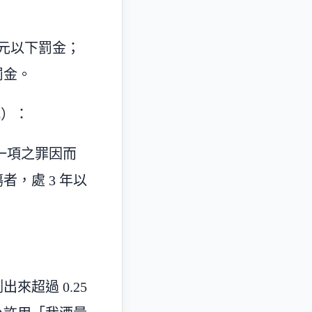
萬元以下罰金；
罰金。
犯）：
一項之罪因而
者，處 3 年以
超過 0.25