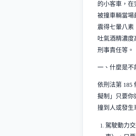
的小客車，在
被撞車輛當場
震得七暈八素
吐氣酒精濃度高
刑事責任等。
一、什麼是不能
依刑法第 18
擬制」只要你
撞到人或發生
駕駛動力交