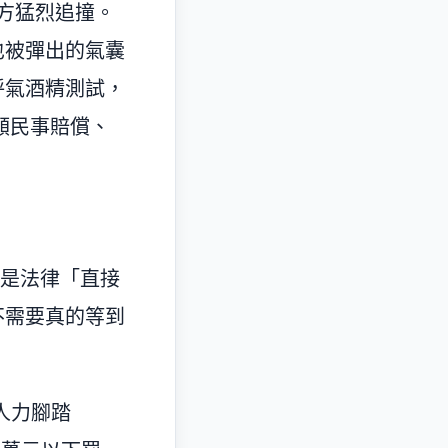
後方猛烈追撞。
也被彈出的氣囊
呼氣酒精測試，
鉅額民事賠償、
思是法律「直接
不需要真的等到
人力腳踏