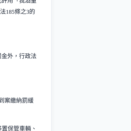
允許用「我酒量
185條之3的
罰金外，行政法
，到案繳納罰緩
移置保管車輛、