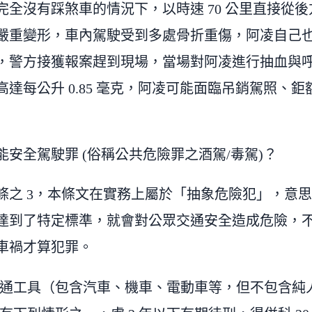
完全沒有踩煞車的情況下，以時速 70 公里直接從
嚴重變形，車內駕駛受到多處骨折重傷，阿凌自己
，警方接獲報案趕到現場，當場對阿凌進行抽血與
達每公升 0.85 毫克，阿凌可能面臨吊銷駕照、
安全駕駛罪 (俗稱公共危險罪之酒駕/毒駕)？
5 條之 3，本條文在實務上屬於「抽象危險犯」，意
達到了特定標準，就會對公眾交通安全造成危險，
車禍才算犯罪。
通工具（包含汽車、機車、電動車等，但不包含純