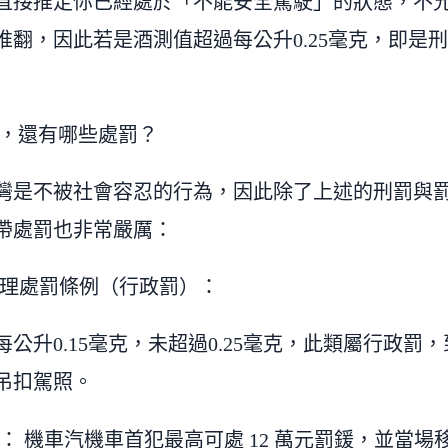
直接推定你已經處於「不能安全駕駛」的狀態，不
翻，因此若是酒測值超過每公升0.25毫克，即是刑法
法，還有哪些處罰？
灣是不被社會容忍的行為，因此除了上述的刑罰與
帶處罰也非常嚴厲：
理處罰條例（行政罰）：
公升0.15毫克，未超過0.25毫克，此類屬行政罰
吊扣駕照。
： 機車汽機車首犯最高可處 12 萬元罰鍰，並當場