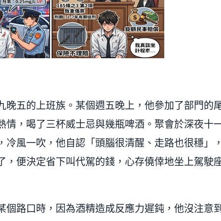
九晚五的上班族。某個週五晚上，他參加了部門的
熱情，喝了三杯威士忌與幾瓶啤酒。聚會於深夜十
，冷風一吹，他自認「頭腦很清醒、走路也很穩」
了，便決定省下叫代駕的錢，心存僥倖地坐上駕駛
某個路口時，因為酒精造成反應力遲鈍，他沒注意