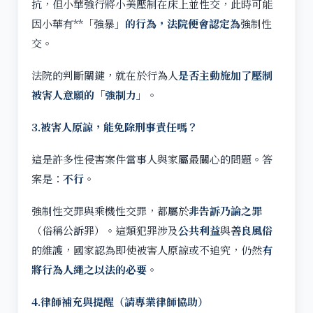
抗，但小華強行將小美壓制在床上並性交，此時可能
因小華有**「強暴」
的行為，法院便會認定為
強制性
交。
法院的判斷關鍵，就在於行為人
是否主動施加了壓制
被害人意願的「強制力」
。
3.
被害人原諒，能免除刑事責任嗎？
這是許多性侵害案件當事人與家屬最關心的問題。答
案是：
不行
。
強制性交罪與乘機性交罪，都屬於
非告訴乃論之罪
（俗稱公訴罪）。這類犯罪涉及
公共利益
與
善良風俗
的維護，國家認為即使被害人原諒或不追究，仍然
有
將行為人繩之以法的必要
。
4.
律師補充與提醒（請專業律師協助）