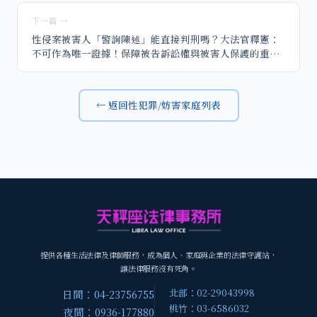
下一篇 →
性侵案被害人「警詢陳述」能直接判刑嗎？大法官釋憲：
不可作為唯一證據！保障被告訴訟權與被害人保護的重大
平衡點
← 返回性犯罪/妨害家庭列表
提供各種生活法律及律師服務，成為個人、家庭與企業的法律守護站，
讓法律服務沒有死角。
北部：02-29043998
日間：04-23756755
桃竹：03-6586032
夜間：0936-177880