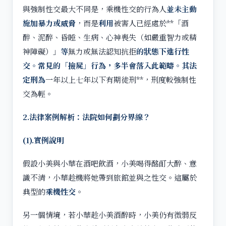
與強制性交最大不同是，乘機性交的行為人
並未主動
施加暴力或威脅
，而是
利用
被害人已經處於**「酒
醉、泥醉、昏睡、生病、心神喪失（如嚴重智力或精
神障礙）」
等
無力或無法認知抗拒
的狀態下進行性
交。常見的「撿屍」行為，多半會落入此範疇。其法
定刑為
一年以上七年以下有期徒刑**，刑度較強制性
交為輕。
2.
法律案例解析：法院如何劃分界線？
(1).
實例說明
假設小美與小華在酒吧飲酒，小美喝得酩酊大醉、意
識不清，小華趁機將她帶到旅館並與之性交。這屬於
典型的
乘機性交
。
另一個情境，若小華趁小美酒醉時，小美仍有微弱反