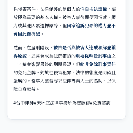
性侵害案件，法律保護的是個人的
性自主決定權
，屬
於極為重要的基本人權。被害人事後即便因情感、壓
力或其他因素選擇原諒，但
國家追訴犯罪的權力並不
會因此而消滅
。
然而，在量刑階段，
被告是否與被害人達成和解並獲
得原諒
，通常會成為法院審酌的
重要從輕量刑事由
之
一，這會影響最終的刑期長短，但
絕非免除刑事責任
的免死金牌。對於性侵害犯罪，法律的態度是明確且
嚴厲的。當事人應當尋求法律專業人士的協助，以保
障自身權益。
#台中律師#天秤座法律事務所為您服務#免費諮詢