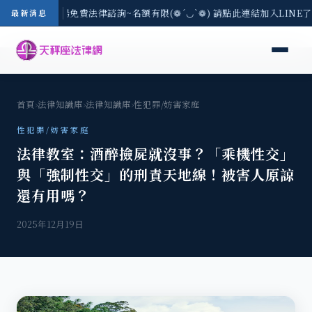
-8/3(一) 現場免費法律諮詢~名額有限(❁´◡`❁) 請點此連結加入LINE
最新消息
首頁
›
法律知識庫
›
法律知識庫
›
性犯罪/妨害家庭
性犯罪/妨害家庭
法律教室：酒醉撿屍就沒事？「乘機性交」
與「強制性交」的刑責天地線！被害人原諒
還有用嗎？
2025年12月19日