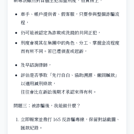
新專法雖然對首腦主犯加重刑度，但實務上，
車手、帳戶提供者、假客服，只要參與整個詐騙流
程，
仍可能被認定為詐欺或洗錢的共同正犯，
刑度會視其在集團中的角色、分工、掌握金流程度
而有所不同。若已遭偵查或起訴，
及早諮詢律師，
評估是否爭取「先行自白、協助溯源、繳回贓款」
以適用減刑條款，
往往會比在訴訟後期才承認來得有利。
問題三：被詐騙後，我能做什麼？
立即報案並撥打 165 反詐騙專線，保留對話截圖、
匯款紀錄。