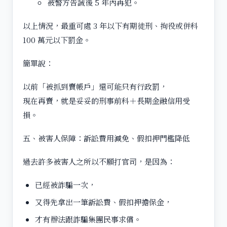
被警方告誡後 5 年內再犯。
以上情況，最重可處 3 年以下有期徒刑、拘役或併科
100 萬元以下罰金。
簡單說：
以前「被抓到賣帳戶」還可能只有行政罰，
現在再賣，就是妥妥的刑事前科＋長期金融信用受
損。
五、被害人保障：訴訟費用減免、假扣押門檻降低
過去許多被害人之所以不願打官司，是因為：
已經被詐騙一次，
又得先拿出一筆訴訟費、假扣押擔保金，
才有辦法跟詐騙集團民事求償。