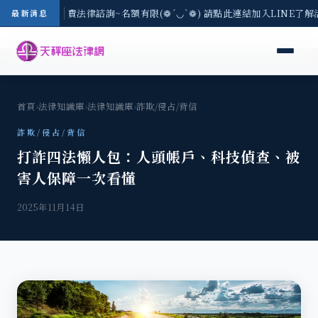
/3(一) 現場免費法律諮詢~名額有限(❁´◡`❁) 請點此連結加入LINE了解活
最新消息
首頁
›
法律知識庫
›
法律知識庫
›
詐欺/侵占/背信
詐欺/侵占/背信
打詐四法懶人包：人頭帳戶、科技偵查、被
害人保障一次看懂
2025年11月14日