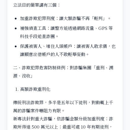
立法目的簡單講有三個：
加重詐欺犯罪刑度：讓大額詐騙不再「輕判」。
補強偵查工具：讓警方能透過網路流量、GPS 等
科技手段追查詐團。
保護被害人、堵住人頭帳戶：讓被害人敢求償，也
讓願意出借帳戶的人不敢輕舉妄動。
二、詐欺犯罪危害防制條例：對詐騙集團「重刑、溯
源、沒收」
高額詐欺重刑化
傳統刑法詐欺罪，多半是五年以下徒刑，對動輒上千
萬的詐騙案件嚇阻力有限。
新專法針對重大詐騙，依詐騙金額分級加重刑度：詐
欺所得達 500 萬元以上：最重可處 10 年有期徒刑，