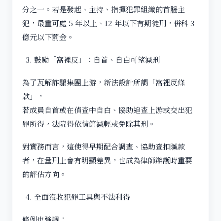
分之一。若是發起、主持、指揮犯罪組織的首腦主
犯，最重可處 5 年以上、12 年以下有期徒刑，併科 3
億元以下罰金。
鼓勵「窩裡反」：自首、自白可望減刑
為了瓦解詐騙集團上游，新法設計所謂「窩裡反條
款」，
若成員自首或在偵查中自白、協助追查上游或交出犯
罪所得，法院得依情節減輕或免除其刑。
對實務而言，這使得早期配合調查、協助查扣贓款
者，在量刑上會有明顯差異，也成為律師辯護時重要
的評估方向。
全面沒收犯罪工具與不法利得
條例也強調：