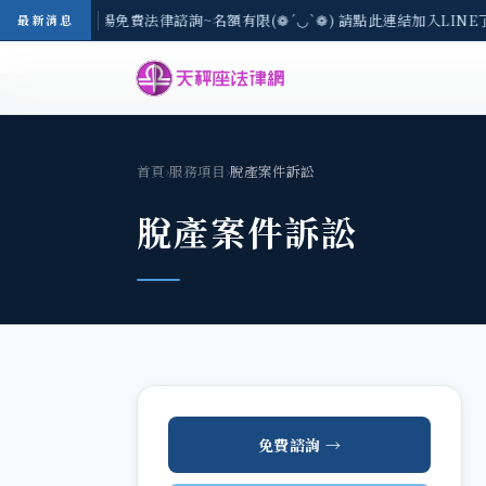
區-8/3(一) 現場免費法律諮詢~名額有限(❁´◡`❁) 請點此連結加入LINE
最新消息
首頁
›
服務項目
›
脫產案件訴訟
脫產案件訴訟
免費諮詢 →