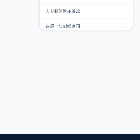
夫妻剩餘財產訴訟
›
各類土地糾紛官司
›
銀行或民間債務
›
家事狀紙（離婚、監護、扶養合併）
›
請求扶養費
›
家暴事件
›
免除扶養訴訟
›
律師代立遺囑
›
律師代理出面協商或調解
›