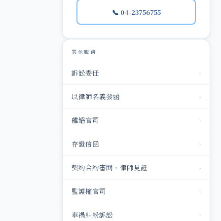
📞 04-23756755
其他服務
訴訟委任
›
以律師名義發函
›
離婚官司
›
存證信函
›
契約合約審閱、律師見證
›
監護權官司
›
車禍糾紛訴訟
›