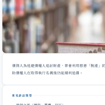
債務人為逃避債權人追討財產，常會利用惡意「脫產」
助債權人在取得執行名義後仍能順利追償。
常見訴訟類型
• 撤銷之訴（贈與、買賣、信託）