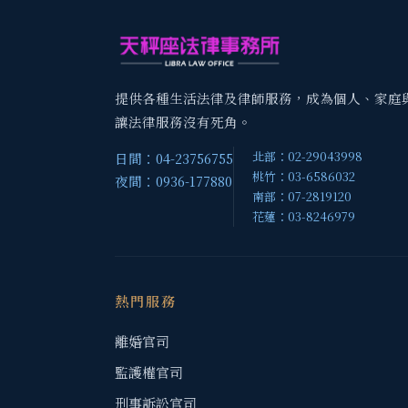
遺產糾紛與遺產分割訴訟
›
律師代寫合約或修改
›
提供各種生活法律及律師服務，成為個人、家庭
各類房屋買賣糾紛
›
讓法律服務沒有死角。
律師訴訟追討債權
›
北部：02-29043998
日間：04-23756755
桃竹：03-6586032
夜間：0936-177880
律師陪同警局、調查局訊問
›
南部：07-2819120
花蓮：03-8246979
律師陪同檢察官開庭
›
刑事訴訟官司
›
熱門服務
查封、查財產、拍賣
›
離婚官司
防止脫產、進行保全程序和查封
›
監護權官司
刑事訴訟官司