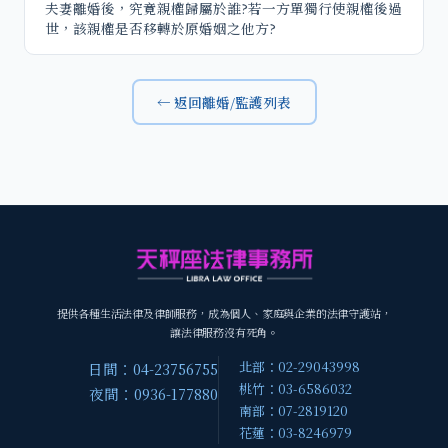
夫妻離婚後，究竟親權歸屬於誰?若一方單獨行使親權後過
世，該親權是否移轉於原婚姻之他方?
← 返回離婚/監護列表
提供各種生活法律及律師服務，成為個人、家庭與企業的法律守護站，
讓法律服務沒有死角。
北部：02-29043998
日間：04-23756755
桃竹：03-6586032
夜間：0936-177880
南部：07-2819120
花蓮：03-8246979