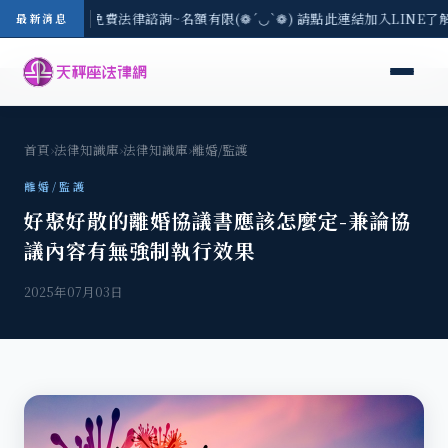
8/3(一) 現場免費法律諮詢~名額有限(❁´◡`❁) 請點此連結加入LINE了
最新消息
首頁
›
法律知識庫
›
法律知識庫
›
離婚/監護
離婚/監護
好聚好散的離婚協議書應該怎麼定-兼論協
議內容有無強制執行效果
2025年07月03日