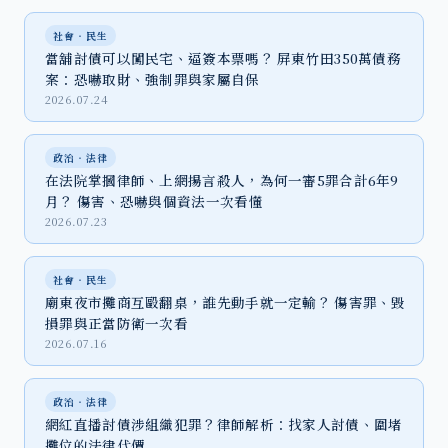
社會‧民生
當舖討債可以闖民宅、逼簽本票嗎？ 屏東竹田350萬債務
案：恐嚇取財、強制罪與家屬自保
2026.07.24
政治‧法律
在法院掌摑律師、上網揚言殺人，為何一審5罪合計6年9
月？ 傷害、恐嚇與個資法一次看懂
2026.07.23
社會‧民生
廟東夜市攤商互毆翻桌，誰先動手就一定輸？ 傷害罪、毀
損罪與正當防衛一次看
2026.07.16
政治‧法律
網紅直播討債涉組織犯罪？律師解析：找家人討債、圍堵
攤位的法律代價