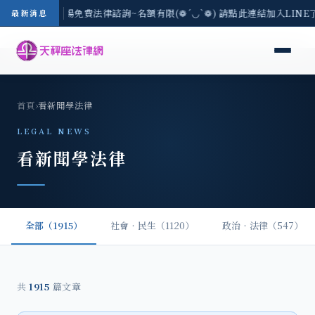
區-8/3(一) 現場免費法律諮詢~名額有限(❁´◡`❁) 請點此連結加入LIN
最新消息
首頁
›
看新聞學法律
LEGAL NEWS
看新聞學法律
全部（1915）
社會‧民生（1120）
政治‧法律（547）
共
1915
篇文章