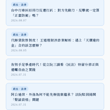
政治‧法律
台中行車糾紛持刀反遭打趴： 對方先動刀，反擊就一定算
「正當防衛」嗎？
2026.08.07
政治‧法律
代辦貸款慘剝皮！ 王道理財涉詐案解析：遇上「天價違約
金」合約該怎麼辦？
2026.08.05
告別手足爭產時代！從立院三讀看《民法》特留分修正與
遺囑自由之實踐
2026.07.31
政治‧法律
阿公過世，外孫為何不能先辦拋棄繼承？ 法院駁回揭開
「聲請資格」關鍵
2026.07.31