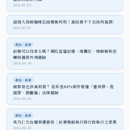
2026.07.09
超商大夜喝咖啡忘結帳被判刑！高院看不下去改判無罪!
2026.07.07
政治‧法律
討債可以找家人嗎？網紅直播討債、堵攤位，律師解析恐
嚇與個資外洩風險
2026.06.30
政治‧法律
檢察官也涉高利貸？ 從年息84%案件看懂「重利罪、洗
錢罪、假離婚」法律風險
2026.06.25
政治‧法律
吳乃仁欠台糖案遭管收：民事強制執行與行政執行之差異
2026.06.15