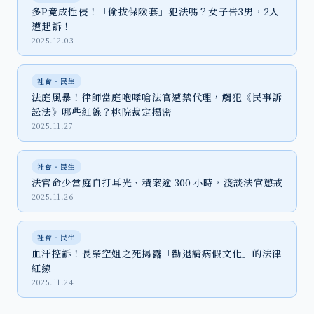
多P竟成性侵！「偷拔保險套」犯法嗎？女子告3男，2人
遭起訴！
2025.12.03
社會‧民生
法庭風暴！律師當庭咆哮嗆法官遭禁代理，觸犯《民事訴
訟法》哪些紅線？桃院裁定揭密
2025.11.27
社會‧民生
法官命少當庭自打耳光、積案逾 300 小時，淺談法官懲戒
2025.11.26
社會‧民生
血汗控訴！長榮空姐之死揭露「勸退請病假文化」的法律
紅線
2025.11.24