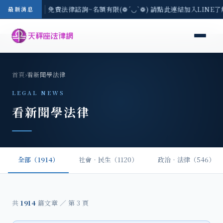
區-8/3(一) 現場免費法律諮詢~名額有限(❁´◡`❁) 請點此連結加入LINE
最新消息
首頁
›
看新聞學法律
LEGAL NEWS
看新聞學法律
全部（1914）
社會‧民生（1120）
政治‧法律（546）
共
1914
篇文章 ／ 第 3 頁