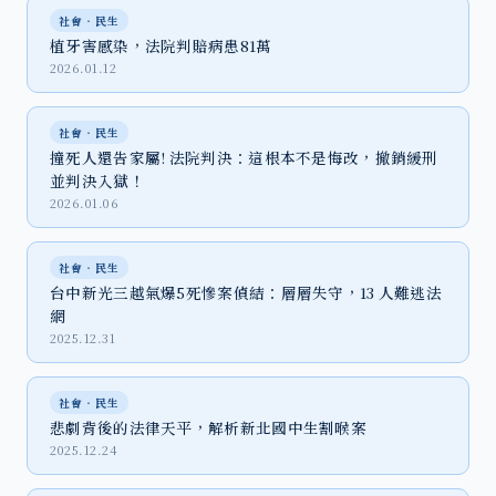
社會‧民生
植牙害感染，法院判賠病患81萬
2026.01.12
社會‧民生
撞死人還告家屬! 法院判決：這根本不是悔改，撤銷緩刑
並判決入獄！
2026.01.06
社會‧民生
台中新光三越氣爆5死慘案偵結：層層失守，13 人難逃法
網
2025.12.31
社會‧民生
悲劇背後的法律天平，解析新北國中生割喉案
2025.12.24