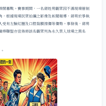
棒開幕戰。賽事期間，一名蔣姓男觀眾因不滿現場管制
角，根據現場民眾拍攝之影像及新聞報導，蔣男於爭執
人受有左臉紅腫及口腔黏膜擦傷等傷勢。事發後，蔣男
職棒聯盟亦宣佈將該名觀眾列為永久禁入球場之黑名
)。