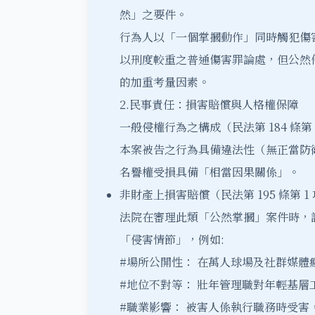
然」之要件。
行為人以「一個掌摑動作」同時觸犯傷害
以刑度較重之普通傷害罪論處，但公然
的加重考量因素。
2.民事責任：損害賠償與人格權保障
一般侵權行為之構成（民法第 184 條第 
本案被告之行為具備違法性（無正當防
名譽權受損具備「相當因果關係」。
非財產上損害賠償（民法第 195 條第 1
法院在審理此類「公然掌摑」案件時，
「侵害情節」，例如:
#場所公開性： 在萬人球場及社群媒體
#地位不對等： 壯年管理職對年輕基層
#職業影響： 被害人係執行職務時受