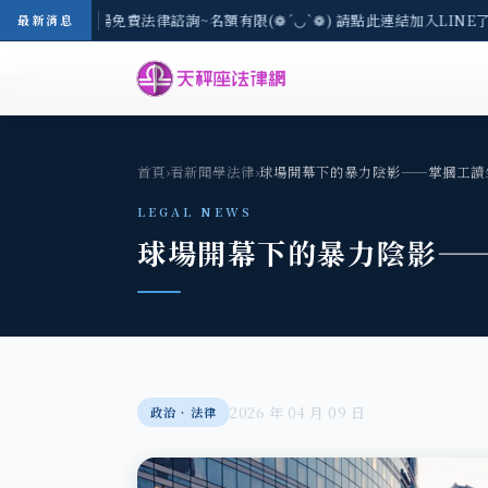
8/3(一) 現場免費法律諮詢~名額有限(❁´◡`❁) 請點此連結加入LINE了
最新消息
首頁
›
看新聞學法律
›
球場開幕下的暴力陰影——掌摑工讀
LEGAL NEWS
球場開幕下的暴力陰影—
2026 年 04 月 09 日
政治‧法律