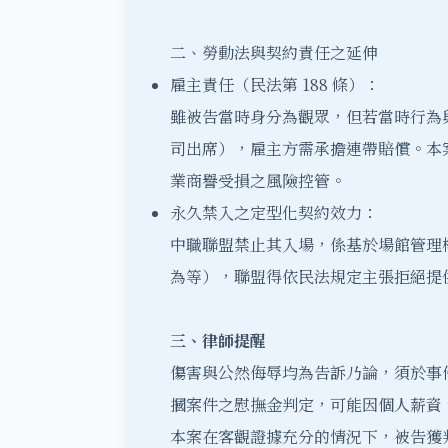
二、勞動法與契約責任之延伸
雇主責任（民法第 188 條）：
雖被告當時身分為觀眾，但若當時行為
司出席），雇主方需承擔連帶賠償。本
業商譽受損之風險控管。
永久禁入之定型化契約效力：
中職聯盟禁止其入場，係基於場館管理
為等），聯盟得依民法規定主張拒絕提
三、律師提醒
傷害與公然侮辱均為告訴乃論，須於事件
摑案件之慰撫金判定，可能因個人薪資
本案在客觀證據充分的情況下，被告獲