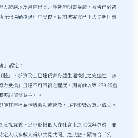
證人證詞以及醫院出具之診斷證明書為證，被告已於初
執行球場勤務過程中受傷。目前被害方已正式提起刑事
傷害」認定：
紅腫」，於實務上已達侵害身體生理機能之完整性，無
力受損」且達不可回復之程度，則有論以第 278 條重
傷害罪偵辦為主）。
即便其辯稱為情緒激動或管教，亦不影響故意之成立。
之蔑視意義，足以貶損個人在社會上之地位與尊嚴，並
特定人或多數人得以共見共聞」之狀態，顯符合「公