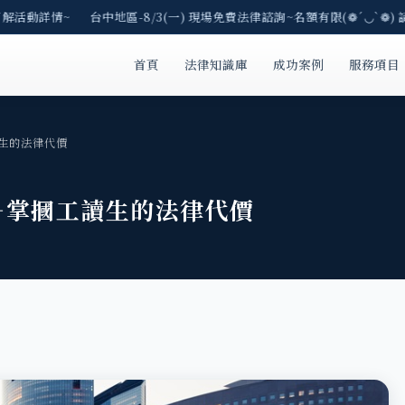
解活動詳情~ 台中地區-8/3(一) 現場免費法律諮詢~名額有限(❁´◡`❁) 請
首頁
法律知識庫
成功案例
服務項目
生的法律代價
—掌摑工讀生的法律代價