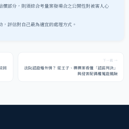
賠償部分，則須綜合考量案發場合之公開性對被害人心
助，評估對自己最為適宜的處理方式。
下一篇 →
駁回
法院認證婚外情？ 從王子、粿粿案看懂「認諾判決」
與侵害配偶權蒐證風險