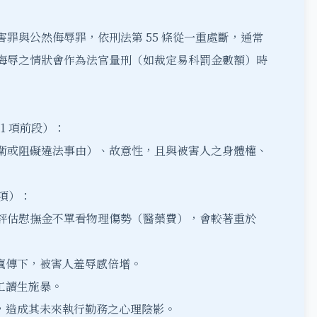
罪與公然侮辱罪，依刑法第 55 條從一重處斷，通常
侮辱之情狀會作為法官量刑（如裁定易科罰金數額）時
1 項前段）：
衛或阻礙違法事由）、故意性，且與被害人之身體權、
 項）：
評估慰撫金不單看物理傷勢（醫藥費），會較著重於
瘋傳下，被害人羞辱感倍增。
工讀生施暴。
害，造成其未來執行勤務之心理陰影。