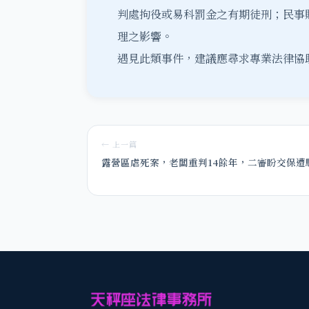
判處拘役或易科罰金之有期徒刑；民事
理之影響。
遇見此類事件，建議應尋求專業法律協
← 上一篇
露營區虐死案，老闆重判14餘年，二審盼交保遭