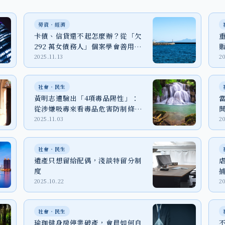
勞資‧經濟
卡債、信貸還不起怎麼辦？從「欠
292 萬女債務人」個案學會善用消
債條例
2025.11.13
20
社會‧民生
黃明志遭驗出「4項毒品陽性」：
從涉嫌吸毒來看毒品危害防制條例
的法律責任
2025.11.03
2
社會‧民生
遺產只想留給配偶，淺談特留分制
度
2025.10.22
2
社會‧民生
瑜珈健身房停業破產，會員如何自