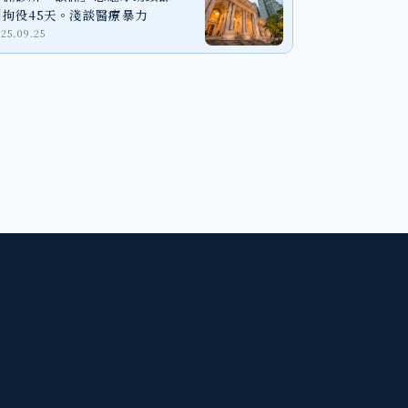
判拘役45天。淺談醫療暴力
025.09.25