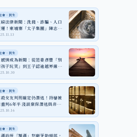
社會‧民生
重磅法律新聞：洗錢、詐騙、人口
販運！柬埔寨「太子集團」陳志百
億犯罪帝國如何觸犯台灣法律？
25.11.13
社會‧民生
當感情成為新聞：從范姜彥豐「別
開孩子玩笑」到王子認逾越界線，
3大法律問題一次說清
025.10.30
社會‧民生
虐殺女友判刑確定仍潛逃！持槍被
捕重判6年半 淺談棄保潛逃與非法
持槍罪刑
025.10.16
社會‧民生
不滿診所「額滿」怒砸牙助頭部，