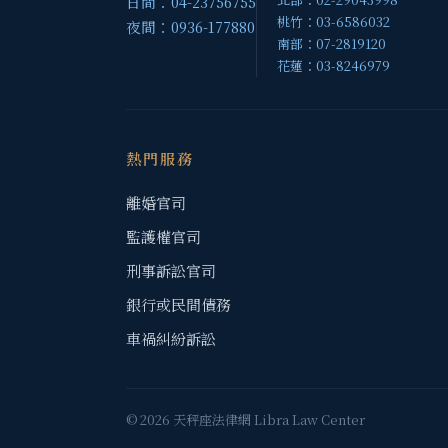
日間：04-23756755
桃竹：03-6586032
夜間：0936-177880
南部：07-2819120
花蓮：03-8246979
熱門服務
離婚官司
監護權官司
刑事訴訟官司
銀行或民間債務
車禍糾紛訴訟
© 2026 天秤座法律網 Libra Law Center