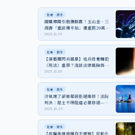
社會‧民生
搶購傳聞引股價劇震！玉山金、三
商壽「重訊慢半拍」遭重罰20萬，
投資人權益的法律防線在哪？
2025.11.19
社會‧民生
【演藝圈閃兵風暴】逃兵役竟觸犯
《刑法》重罪？淺談法律風險與刑
責
2025.11.05
社會‧民生
冷氣壞了卻被鄰居拒絕維修！法院
判決：屋主不得阻擋必要修繕—公
寓大廈管理條例實例解析
2025.10.29
社會‧民生
【詐騙後債務爆炸怎麼辦】從彰化