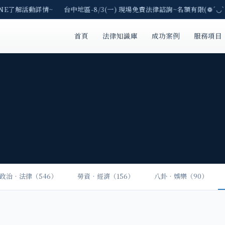
INE了解活動詳情~ 台中地區-8/3(一) 現場免費法律諮詢~名額有限(❁´◡`
首頁
法律知識庫
成功案例
服務項目
政治‧法律（546）
勞資‧經濟（156）
八卦‧娛樂（90）