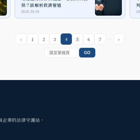
保？談解析救濟管道
2025.10.01
2
…
‹
1
2
3
4
5
6
7
›
GO
與企業的法律守護站，