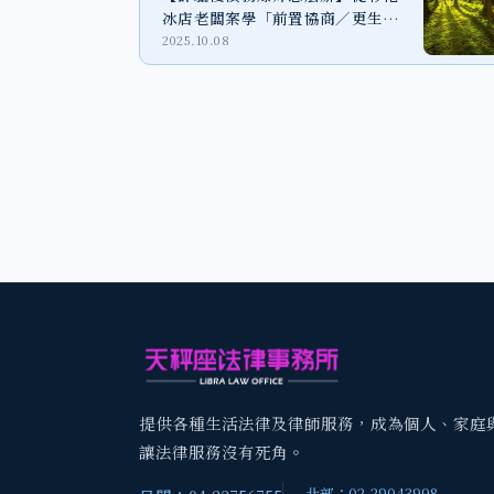
冰店老闆案學「前置協商／更生／
清算」一條龍債務重整
2025.10.08
提供各種生活法律及律師服務，成為個人、家庭
讓法律服務沒有死角。
北部：02-29043998