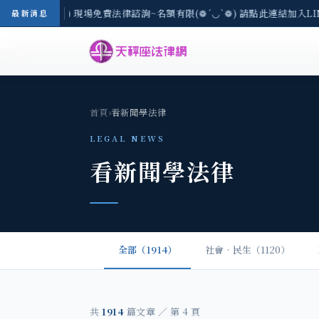
中地區-8/3(一) 現場免費法律諮詢~名額有限(❁´◡`❁) 請點此連結加入L
最新消息
首頁
›
看新聞學法律
LEGAL NEWS
看新聞學法律
全部（1914）
社會‧民生（1120）
共
1914
篇文章 ／ 第 4 頁