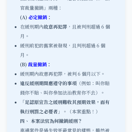
官裁量撤銷」兩種：
(A)
必定撤銷
：
在緩刑期內
故意再犯罪
，且被判刑超過 6 個
月。
緩刑前犯的舊案被發現，且判刑超過 6 個
月。
(B)
裁量撤銷
：
緩刑期內故意再犯罪，被判 6 個月以下。
違反緩刑期間應遵守的事項
（例如：叫你賠
錢你不賠、叫你參加法治教育你不去）。
「足認原宣告之緩刑難收其預期效果，而有
執行刑罰之必要者」
。（本案重點！）
四、 本案法官為何撤銷緩刑？
車禍案件是過失致死最常見的樣態，雖然被