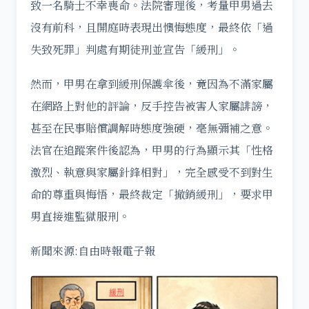
致一名騎士不幸喪命。法院審理後，考量甲男過去
沒有前科，且開庭時表現出懊悔態度，最終依「過
失致死罪」判處有期徒刑並宣告「緩刑」。
然而，甲男在拿到緩刑保護傘後，竟因為不滿家屬
在網路上對他的評論，反手控告被害人家屬誹謗，
甚至在民事賠償調解時態度強硬，毫無彌補之意。
法官在追蹤案件後認為，甲男的行為顯示其「性格
激烈、執意與家屬針鋒相對」，完全感受不到對生
命的尊重與悔悟，最終裁定「撤銷緩刑」，要求甲
男直接進監獄服刑。
新聞來源:自由時報電子報