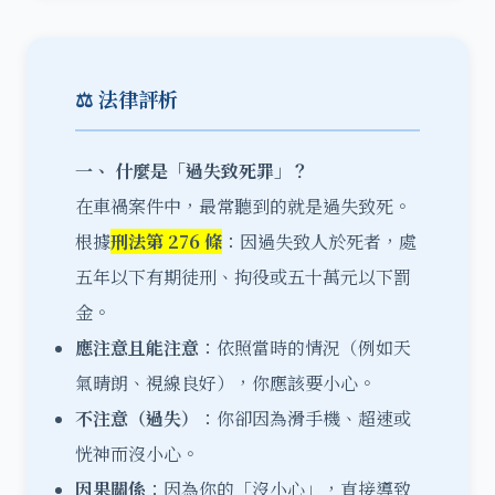
⚖️ 法律評析
一、 什麼是「過失致死罪」？
在車禍案件中，最常聽到的就是過失致死。
根據
刑法第 276 條
：因過失致人於死者，處
五年以下有期徒刑、拘役或五十萬元以下罰
金。
應注意且能注意
：依照當時的情況（例如天
氣晴朗、視線良好），你應該要小心。
不注意（過失）
：你卻因為滑手機、超速或
恍神而沒小心。
因果關係
：因為你的「沒小心」，直接導致