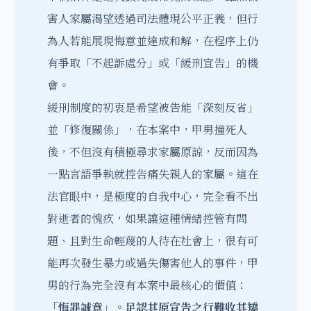
害人家屬渴望透過司法體現公平正義，但行
為人若能展現悔意並達成和解，在程序上仍
有爭取「不起訴處分」或「緩刑宣告」的機
會。
緩刑制度的初衷是希望被告能「深刻反省」
並「修復關係」，在本案中，甲男撞死人
後，不但沒有積極尋求家屬原諒，反而因為
一點言語爭執就控告痛失親人的家屬。這在
法官眼中，是極度的自我中心，完全看不出
對逝者的愧疚，如果讓這種情緒控管有問
題、且對生命輕蔑的人待在社會上，很有可
能再次發生暴力或過失傷害他人的事件，甲
男的行為完全沒有本案中最核心的價值：
「悔罪誠意」。
足認其原宣告之行難收其矯