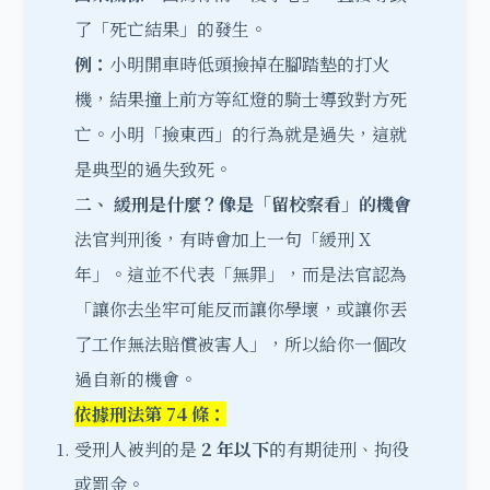
了「死亡結果」的發生。
例：
小明開車時低頭撿掉在腳踏墊的打火
機，結果撞上前方等紅燈的騎士導致對方死
亡。小明「撿東西」的行為就是過失，這就
是典型的過失致死。
二、 緩刑是什麼？像是「留校察看」的機會
法官判刑後，有時會加上一句「緩刑 X
年」。這並不代表「無罪」，而是法官認為
「讓你去坐牢可能反而讓你學壞，或讓你丟
了工作無法賠償被害人」，所以給你一個改
過自新的機會。
依據刑法第 74 條：
受刑人被判的是
2 年以下
的有期徒刑、拘役
或罰金。