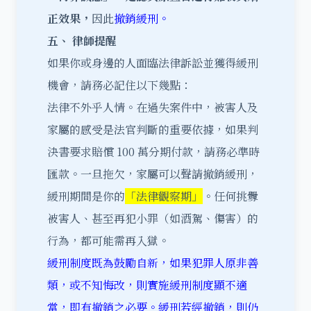
正效果，
因此
撤銷緩刑。
五、 律師提醒
如果你或身邊的人面臨法律訴訟並獲得緩刑
機會，請務必記住以下幾點：
法律不外乎人情。在過失案件中，被害人及
家屬的感受是法官判斷的重要依據，如果判
決書要求賠償 100 萬分期付款，請務必準時
匯款。一旦拖欠，家屬可以聲請撤銷緩刑，
緩刑期間是你的
「法律觀察期」
。任何挑釁
被害人、甚至再犯小罪（如酒駕、傷害）的
行為，都可能需再入獄。
緩刑
制度既為鼓勵自新，如果犯罪人原非善
類，或不知悔改，則實施緩刑制度顯不適
當，即有撤銷之必要。緩刑若經撤銷，則仍