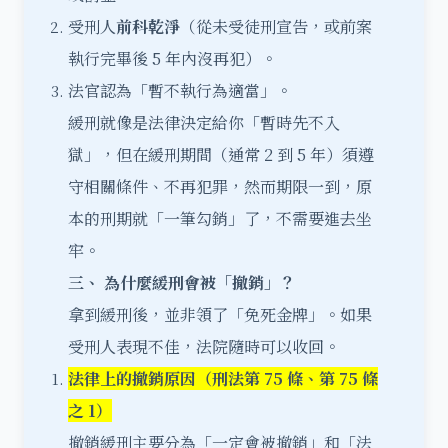
受刑人
前科乾淨
（從未受徒刑宣告，或前案
執行完畢後 5 年內沒再犯）。
法官認為「暫不執行為適當」。
緩刑就像是法律決定給你「暫時先不入
獄」，但在緩刑期間（通常 2 到 5 年）須遵
守相關條件、不再犯罪，然而期限一到，原
本的刑期就「一筆勾銷」了，不需要進去坐
牢。
三、 為什麼緩刑會被「撤銷」？
拿到緩刑後，並非領了「免死金牌」。如果
受刑人表現不佳，法院隨時可以收回。
法律上的撤銷原因（刑法第 75 條、第 75 條
之 1）
撤銷緩刑主要分為「一定會被撤銷」和「法