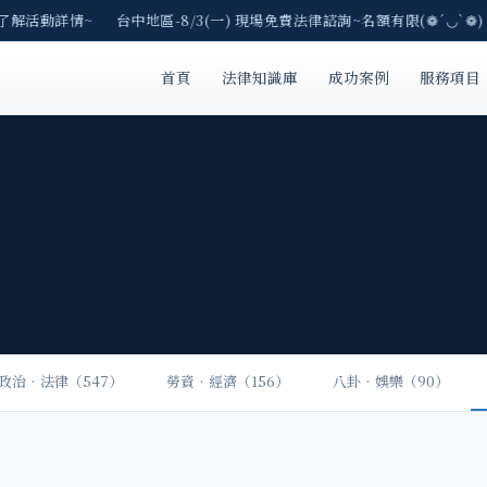
E了解活動詳情~ 台中地區-8/3(一) 現場免費法律諮詢~名額有限(❁´◡`❁)
首頁
法律知識庫
成功案例
服務項目
政治‧法律（547）
勞資‧經濟（156）
八卦‧娛樂（90）