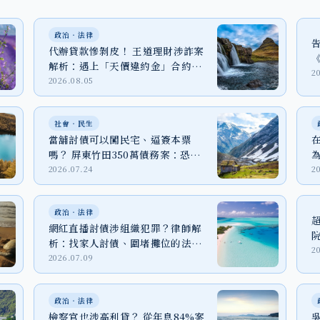
政治‧法律
代辦貸款慘剝皮！ 王道理財涉詐案
解析：遇上「天價違約金」合約該
2
怎麼辦？
2026.08.05
社會‧民生
當舖討債可以闖民宅、逼簽本票
嗎？ 屏東竹田350萬債務案：恐嚇
取財、強制罪與家屬自保
2026.07.24
2
政治‧法律
網紅直播討債涉組織犯罪？律師解
析：找家人討債、圍堵攤位的法律
2
代價
2026.07.09
政治‧法律
檢察官也涉高利貸？ 從年息84%案