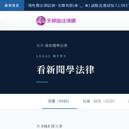
區-8/3(一) 現場免費法律諮詢~名額有限(❁´◡`❁) 請點此連結加入LIN
最新消息
首頁
›
看新聞學法律
LEGAL NEWS
看新聞學法律
全部（1915）
社會‧民生（1120）
共
1915
篇文章