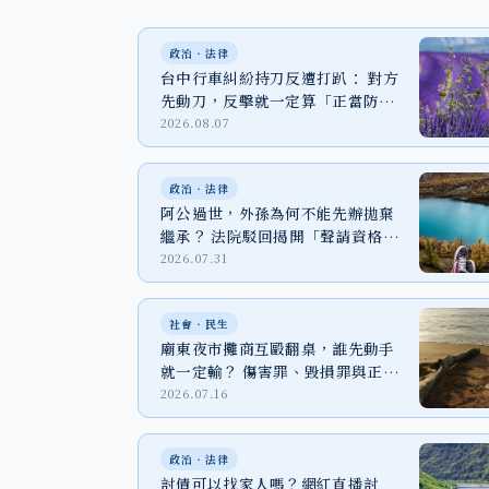
政治‧法律
台中行車糾紛持刀反遭打趴： 對方
先動刀，反擊就一定算「正當防
衛」嗎？
2026.08.07
政治‧法律
阿公過世，外孫為何不能先辦拋棄
繼承？ 法院駁回揭開「聲請資格」
關鍵
2026.07.31
社會‧民生
廟東夜市攤商互毆翻桌，誰先動手
就一定輸？ 傷害罪、毀損罪與正當
防衛一次看
2026.07.16
政治‧法律
討債可以找家人嗎？網紅直播討