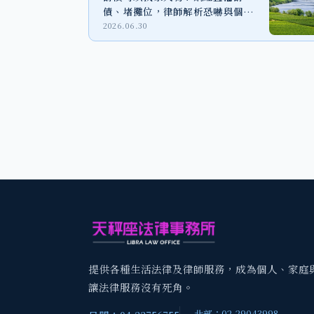
債、堵攤位，律師解析恐嚇與個資
外洩風險
2026.06.30
提供各種生活法律及律師服務，成為個人、家庭
讓法律服務沒有死角。
北部：02-29043998