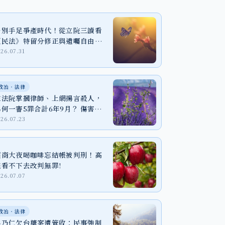
告別手足爭產時代！從立院三讀看
《民法》特留分修正與遺囑自由之
實踐
026.07.31
政治‧法律
在法院掌摑律師、上網揚言殺人，
為何一審5罪合計6年9月？ 傷害、
恐嚇與個資法一次看懂
026.07.23
超商大夜喝咖啡忘結帳被判刑！高
院看不下去改判無罪!
026.07.07
政治‧法律
吳乃仁欠台糖案遭管收：民事強制