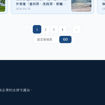
件看懂「重利罪、洗錢罪、假離
婚」法律風險
2026.06.25
2
…
‹
1
2
3
4
›
GO
與企業的法律守護站，