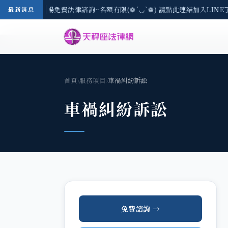
區-8/3(一) 現場免費法律諮詢~名額有限(❁´◡`❁) 請點此連結加入LINE
最新消息
首頁
›
服務項目
›
車禍糾紛訴訟
車禍糾紛訴訟
免費諮詢 →