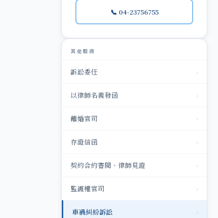
📞 04-23756755
其他服務
訴訟委任
›
以律師名義發函
›
離婚官司
›
存證信函
›
契約合約審閱、律師見證
›
監護權官司
›
車禍糾紛訴訟
›