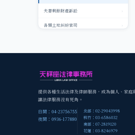
夫妻剩餘財產訴訟
›
各類土地糾紛官司
›
銀行或民間債務
›
家事狀紙（離婚、監護、扶養合併）
›
請求扶養費
›
家暴事件
›
提供各種生活法律及律師服務，成為個人、家庭
免除扶養訴訟
›
讓法律服務沒有死角。
北部：02-29043998
日間：04-23756755
律師代立遺囑
›
桃竹：03-6586032
夜間：0936-177880
南部：07-2819120
律師代理出面協商或調解
›
花蓮：03-8246979