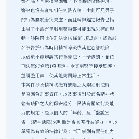
都不高，且還攜帶困難，不僅贓物沿路掉落，
警察也沒有查扣到任何洗衣精，由此可見男子
的行為屬於唐突失慮，而且精神鑑定報告也指
出男子不論有無服用藥物都可能出現失控的舉
動，該院因此依
刑法第19條
第1項規定，認為該
名被告於行為時因精神障礙或其他心智缺陷，
以致於不能辨識其行為違法，不予處罰，並依
刑法第87條第1項規定，令其到醫院接受監護，
並調整用藥，使其能夠回歸正常生活。
本案件涉及精神狀態有缺陷之人觸犯刑法時，
是否應負刑事責任，以及事後對於該名精神狀
態有缺陷之人的保安處分。民法有關於行為能
力的規定，是以個人的「年齡」及「
監護宣
告
」(精神缺陷)來判斷是否具備行為能力，可以
單獨為有效的法律行為；而刑事則有責任能力