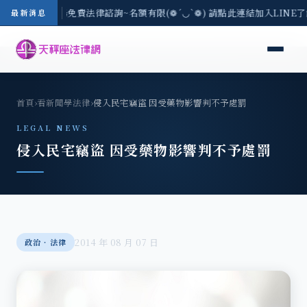
-8/3(一) 現場免費法律諮詢~名額有限(❁´◡`❁) 請點此連結加入LINE
最新消息
首頁
›
看新聞學法律
›
侵入民宅竊盜 因受藥物影響判不予處罰
LEGAL NEWS
侵入民宅竊盜 因受藥物影響判不予處罰
2014 年 08 月 07 日
政治‧法律