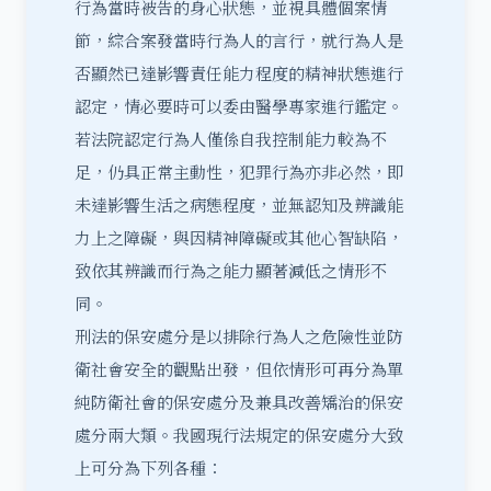
行為當時被告的身心狀態，並視具體個案情
節，綜合案發當時行為人的言行，就行為人是
否顯然已達影響責任能力程度的精神狀態進行
認定，情必要時可以委由醫學專家進行鑑定。
若法院認定行為人僅係自我控制能力較為不
足，仍具正常主動性，犯罪行為亦非必然，即
未達影響生活之病態程度，並無認知及辨識能
力上之障礙，與因精神障礙或其他心智缺陷，
致依其辨識而行為之能力顯著減低之情形不
同。
刑法的保安處分是以排除行為人之危險性並防
衛社會安全的觀點出發，但依情形可再分為單
純防衛社會的保安處分及兼具改善矯治的保安
處分兩大類。我國現行法規定的保安處分大致
上可分為下列各種：