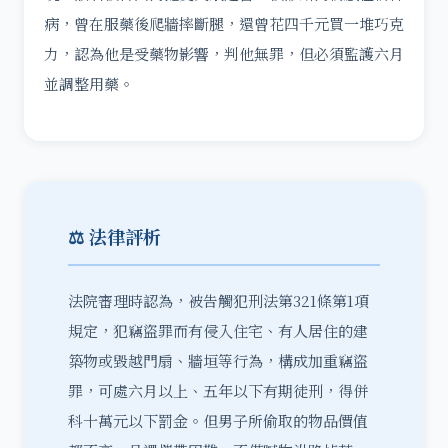
病，曾在服藥後爬牆摔斷腿，還曾花四千元買一堆巧克
力，認為他是受藥物影響，判他無罪，但必須監護六月
並調整用藥。
⚖️ 法律評析
法院審理時認為，被告觸犯刑法第321條第1項
規定，犯竊盜罪而有侵入住宅、有人居住的建
築物或毀越門扇、牆垣等行為，構成加重竊盜
罪，可處六月以上、五年以下有期徒刑，得併
科十萬元以下罰金。但男子所偷取的物品價值