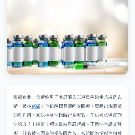
報載台北一位黃姓男子凌晨潛入三戶民宅偷走八瓶洗衣
精，被控
竊盜
；他雖解釋長期吃安眠藥，屢屢出現夢遊
的副作用，無法控制恍惚時行為導致，但仍被依違反刑
法第３２１條第１項加重竊盜罪起訴。不過法官調查發
現，該名被告因為飽受失眠之苦，被診斷為情感性精神