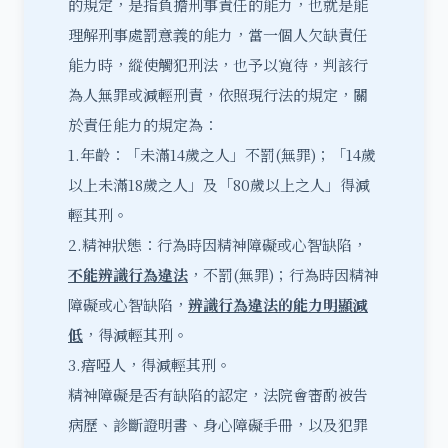
的規定，是指負擔刑事責任的能力，也就是能
理解刑事處罰意義的能力，當一個人欠缺責任
能力時，縱使觸犯刑法，也予以寬待，判該行
為人無罪或減輕刑責，依照現行法的規定，關
於責任能力的規定為：
1.年齡：「未滿14歲之人」不罰(無罪)；「14歲
以上未滿18歲之人」及「80歲以上之人」得減
輕其刑。
2.精神狀態：行為時因精神障礙或心智缺陷，
不能辨識行為違法
，不罰(無罪)；行為時因精神
障礙或心智缺陷，
辨識行為違法的能力明顯減
低
，得減輕其刑。
3.瘖啞人，得減輕其刑。
精神障礙是否有缺陷的認定
，法院會審酌被告
病歷、診斷證明書、身心障礙手冊，以及犯罪