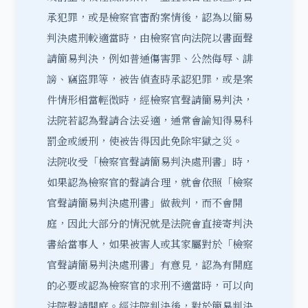
承犯罪，或是檢察官審酌案情後，認為以簡易
判決處刑較適當時，由檢察官向法院以書面聲
請簡易判決，例如普通傷害罪、公然侮辱、誹
謗、竊盜罪等，被告偵查時承認犯罪，或是案
件情形相當輕微時，經檢察官聲請簡易判決，
法院若認為聲請合法妥適，通常會諭知得易科
罰金或緩刑，使被告得因此免除牢獄之災。
法院收受「檢察官聲請簡易判決處刑書」時，
如果認為檢察官的聲請合理，就會依照「檢察
官聲請簡易判決處刑書」做裁判，而不會開
庭，因此大部分的情況就是法院會直接寄判決
書給當事人，如果被害人或其家屬對於「檢察
官聲請簡易判決處刑書」有意見，認為有開庭
的必要或認為檢察官的求刑不適當時，可以向
法院聲請開庭。經法院判決後，對於簡易判決