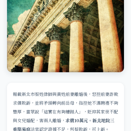
報載新北市蔡姓律師與黃姓前妻離婚後，怒控前妻詐欺
求償敗訴，並將矛頭轉向前岳母，指控她不滿聘禮不夠
豐厚，當眾說「這實在有夠糟蹋人」，貶抑其家世不配
與女兒婚配，害兩人離婚，
求償10萬元
。
新北地院三
重簡易庭
法官認定證據不足，判蔡敗訴，可上訴。