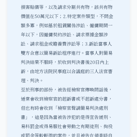
損害賠償等，以及請求分割共有物，該共有物
價值在50萬元以下；2.特定案件類型，不問金
額多寡，例如基於租賃關係涉訟、僱傭期間一
年以下，因僱傭契約涉訟、請求票據金額涉
訟、請求租金或贍養費涉訟等；3.訴訟當事人
雙方合意以簡易訴訟程序進行。當事人對簡易
判決結果不服時，於收到判決書後20日內上
訴，由地方法院民事庭以合議庭的三人法官審
理、判決。
至於刑事的部份，被告經檢察官傳喚問話後，
通常會收到檢察官的起訴書或不起訴處分書，
但也有時會收到「檢察官聲請
簡易判決處刑
書」，這是因為當被告涉犯的是得宣告緩刑、
易科罰金
或得
易服社會勞動
之有期徒刑、拘役
或罰金等較輕微的案件，並且被告在偵查時自