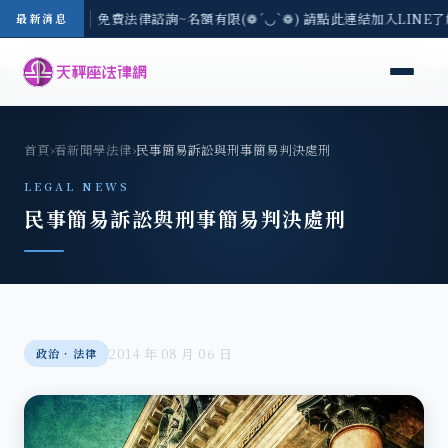
-8/3(一) 現場免費法律諮詢~名額有限(❁´◡`❁) 請點此連結加入LINE
最新消息
首頁
›
看新聞學法律
›
民事簡易訴訟與刑事簡易判決處刑
LEGAL NEWS
民事簡易訴訟與刑事簡易判決處刑
2014 年 08 月 06 日
政治‧法律