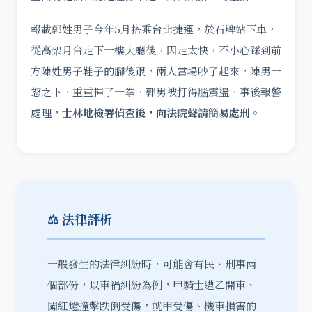
報載郭姓男子今年5月搭乘台北捷運，於石牌站下車，
從高架月台走下一樓大廳後，因走太快，不小心踩到前
方陳姓男子鞋子的腳後跟，兩人當場吵了起來，陳男一
怒之下，重重揮了一拳，郭男被打得腦震盪，事後報警
處理，
士林地檢署偵查後，向法院聲請簡易處刑
。
⚖️ 法律評析
一般發生的法律糾紛時，可能會有民、刑事兩
個部份，以車禍糾紛為例，甲騎士遭乙開車、
闖紅燈撞擊跌倒受傷，就甲受傷、機車損害的