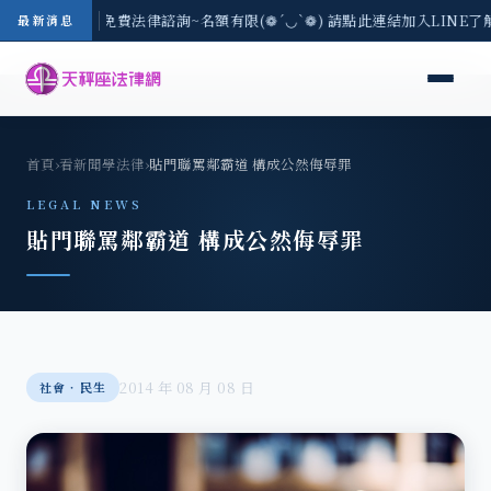
-8/3(一) 現場免費法律諮詢~名額有限(❁´◡`❁) 請點此連結加入LINE了
最新消息
首頁
›
看新聞學法律
›
貼門聯罵鄰霸道 構成公然侮辱罪
LEGAL NEWS
貼門聯罵鄰霸道 構成公然侮辱罪
2014 年 08 月 08 日
社會‧民生