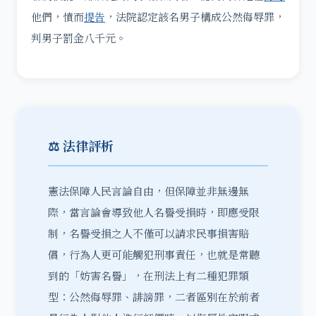
他們，憤而
提告
，法院認定該名男子構成公然侮辱罪，
判男子罰金八千元。
⚖️ 法律評析
憲法保障人民
言論自由
，但保障並非無邊無
際，當言論會導致他人名譽受損時，即應受限
制，名譽受損之人不僅可以請求民事損害賠
償，行為人更可能觸犯刑事責任，也就是常聽
到的「妨害名譽」，在刑法上有二種犯罪類
型：公然侮辱罪、誹謗罪，二者區別在於前者