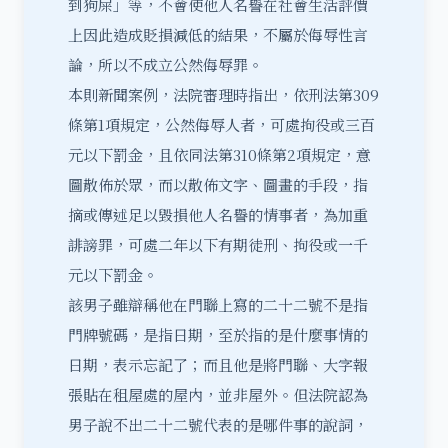
到狗屎」等，不會使他人名譽在社會生活評價
上因此造成貶損減低的結果，不屬於侮辱性言
論，所以不成立公然侮辱罪。
本則新聞案例，法院審理時指出，依刑法第309
條第1項規定，公然侮辱人者，可處拘役或三百
元以下罰金，且依同法第310條第2項規定，意
圖散佈於眾，而以散佈文字、圖畫的手段，指
摘或傳述足以毀損他人名譽的情事者，為加重
誹謗罪，可處二年以下有期徒刑、拘役或一千
元以下罰金。
該男子雖辯稱他在門聯上寫的二十二號不是指
門牌號碼，是指日期，至於指的是什麼事情的
日期，表示忘記了；而且他是將門聯、大字報
張貼在租屋處的屋內，並非屋外。但法院認為
男子說不出二十二號代表的是哪件事的說詞，