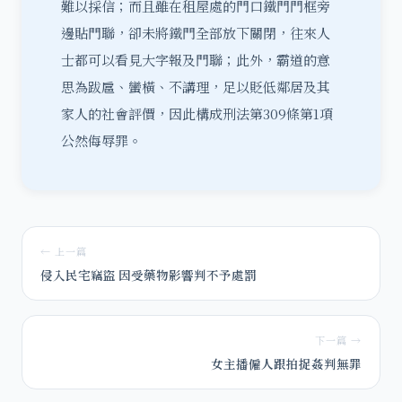
難以採信；而且雖在租屋處的門口鐵門門框旁
邊貼門聯，卻未將鐵門全部放下關閉，往來人
士都可以看見大字報及門聯；此外，霸道的意
思為跋扈、蠻橫、不講理，足以貶低鄰居及其
家人的社會評價，因此
構成刑法第309條第1項
公然侮辱罪
。
← 上一篇
侵入民宅竊盜 因受藥物影響判不予處罰
下一篇 →
女主播僱人跟拍捉姦判無罪