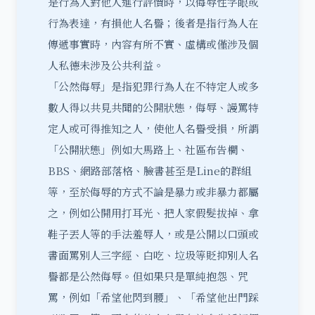
是行為人對他人進行評價時，以侮辱性字眼或
行為表達，有損他人名譽；後者是指行為人在
傳遞事實時，內容有所不實、虛構或僅涉及個
人私德未涉及公共利益。
「公然侮辱」是指犯罪行為人在不特定人或多
數人得以共見共聞的公開狀態，侮辱、謾罵特
定人或可得推知之人，使他人名譽受損，所謂
「公開狀態」例如大馬路上、社區布告欄、
BBS、網路部落格、臉書甚至是Line的群組
等，至於侮辱的方式不論是暴力或非暴力都屬
之，例如公開用打耳光、把人家假髮拔掉、拿
鞋子丟人等的手法羞辱人，或是公開以口頭或
書面罵別人三字經、白吃、垃圾等貶抑別人名
譽都是公然侮辱。但如果只是單純抱怨、咒
罵，例如「希望他閃到腰」、「希望他出門踩