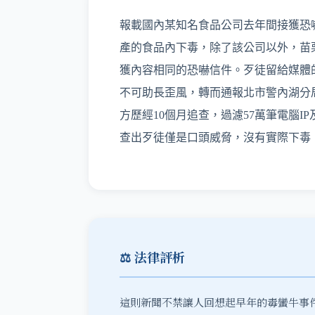
報載國內某知名食品公司去年間接獲恐
產的食品內下毒，除了該公司以外，苗
獲內容相同的恐嚇信件。歹徒留給媒體
不可助長歪風，轉而通報北市警內湖分
方歷經
10
個月追查，過濾
57
萬筆電腦
IP
查出歹徒僅是口頭威脅，沒有實際下毒
⚖️ 法律評析
這則新聞不禁讓人回想起早年的毒蠻牛事