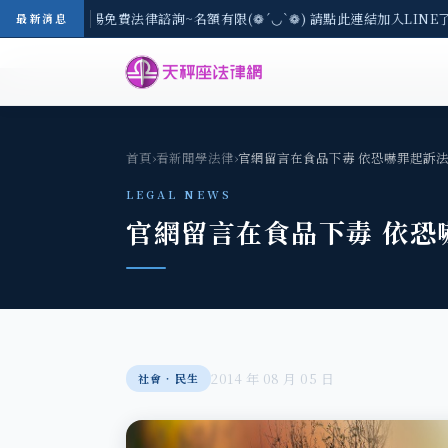
-8/3(一) 現場免費法律諮詢~名額有限(❁´◡`❁) 請點此連結加入LINE
最新消息
首頁
›
看新聞學法律
›
官網留言在食品下毒 依恐嚇罪起訴
LEGAL NEWS
官網留言在食品下毒 依恐
2014 年 08 月 05 日
社會‧民生