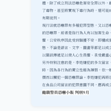
體，除了成立刑法恐嚇危害安全罪以外，
了毒物，甚至將實現下毒行為時，還可能
有期徒刑。
現行法就恐嚇罪有多種犯罪型態，又以恐
的恐嚇罪
，前者是指行為人有以加害生命
懼，公安秩序因此受到騷擾不安，即構成
態，不論是語言、文字、圖畫等都足以成
以簡訊傳遞足以使人心生畏懼、承受嚴重
另外
特別注意
的是，李姓嫌犯的多次留言
時，因為各行為的獨立性極為薄弱，依一
價而以觸犯一個恐嚇罪論。李姓嫌犯再將
在食品公司留言的犯罪意圖不同，應再成
離職警員恐嚇小販 判刑9月