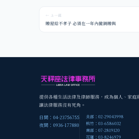
← 上一篇
贈屋給不孝子 必須在一年內撤銷贈與
提供各種生活法律及律師服務，成為個人、家庭
讓法律服務沒有死角。
北部：02-29043998
日間：04-23756755
桃竹：03-6586032
夜間：0936-177880
南部：07-2819120
花蓮：03-8246979