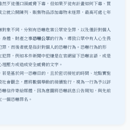
雖然歹徒僅口頭威脅下毒，但如果歹徒有計畫如何下毒、買
成立就公開陳列、販售物品添加毒物未遂罪，最高可處七年
嚇對象不同，分別有恐嚇危害公眾安全罪，以及僅
針對個人
、身體、財產之事
恐嚇公眾
的行為，導致公眾中有人心生畏
犯罪，而後者就是指針對個人的恐嚇行為。恐嚇行為的形
立犯罪，例如本件新聞中犯嫌是在官網留下恐嚇言語，或是
心理壓力或造成安全威脅的文字。
，若是基於同一恐嚇目的，且於密切接近的時間、地點實施
般社會觀念，應將數個舉動的接續施行，視為一行為予以評
恐嚇信件寄給媒體，因為意圖將恐嚇訊息公告周知，與先前
立一個
恐嚇
罪名。