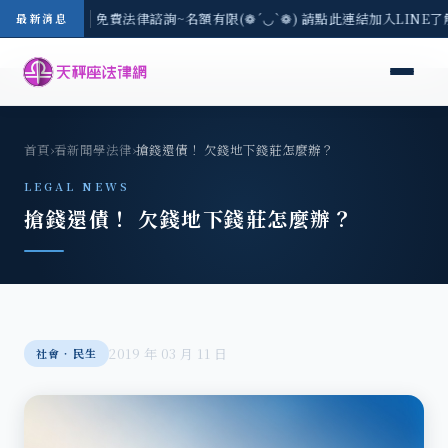
-8/3(一) 現場免費法律諮詢~名額有限(❁´◡`❁) 請點此連結加入LINE了
最新消息
首頁
›
看新聞學法律
›
搶錢還債！ 欠錢地下錢莊怎麼辦？
LEGAL NEWS
搶錢還債！ 欠錢地下錢莊怎麼辦？
2019 年 03 月 11 日
社會‧民生