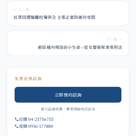
← 上一篇
民眾因遭驅離咬傷保全 主張正當防衛仍受罰
下一篇 →
廚餘桶內殞落的小生命—從女嬰棄屍案看刑法
免費法律諮詢
立即預約諮詢
首次諮詢免費，專業律師為您評估
日間 04-23756755
夜間 0936-177880