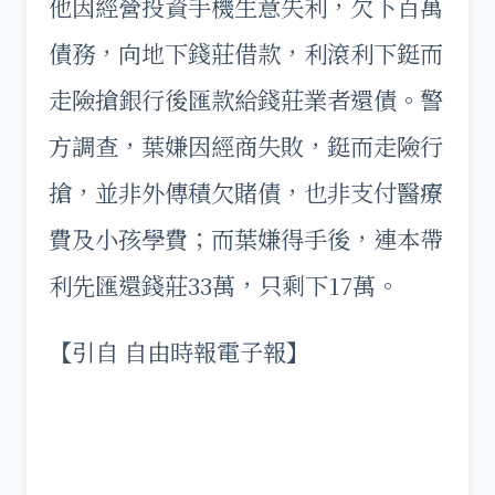
他因經營投資手機生意失利，欠下百萬
債務，向地下錢莊借款，利滾利下鋌而
走險搶銀行後匯款給錢莊業者還債。警
方調查，葉嫌因經商失敗，鋌而走險行
搶，並非外傳積欠賭債，也非支付醫療
費及小孩學費；而葉嫌得手後，連本帶
利先匯還錢莊33萬，只剩下17萬。
【引自 自由時報電子報】