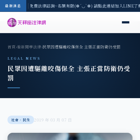
-8/3(一) 現場免費法律諮詢~名額有限(❁´◡`❁) 請點此連結加入LINE了
最新消息
首頁
›
看新聞學法律
›
民眾因遭驅離咬傷保全 主張正當防衛仍受罰
LEGAL NEWS
民眾因遭驅離咬傷保全 主張正當防衛仍受
罰
2019 年 03 月 07 日
社會‧民生