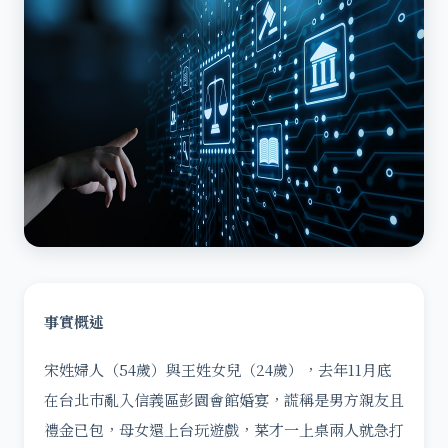
事實概述
宋姓婦人（54歲）與王姓女兒（24歲），去年11月底
在台北巿亂入信義區彭園會館婚宴，謊稱是男方親友且
禮金已包，母女還上台玩遊戲，菜才一上桌兩人就急打