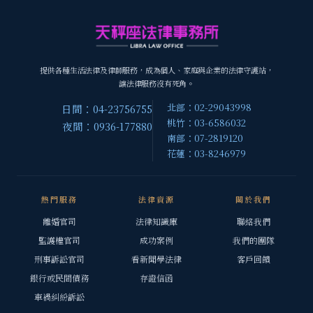
提供各種生活法律及律師服務，成為個人、家庭與企業的法律守護站，
讓法律服務沒有死角。
北部：02-29043998
日間：04-23756755
桃竹：03-6586032
夜間：0936-177880
南部：07-2819120
花蓮：03-8246979
熱門服務
法律資源
關於我們
離婚官司
法律知識庫
聯絡我們
監護權官司
成功案例
我們的團隊
刑事訴訟官司
看新聞學法律
客戶回饋
銀行或民間債務
存證信函
車禍糾紛訴訟