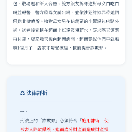
包，散場還和新人合照。雙方親友拆穿這對母女白吃白
喝並報警，警方將母女請出場，並依涉犯詐欺罪將她們
函送北檢偵辦。這對母女另在信義區的小籠湯包店點外
送，送達後宣稱在超商上班還沒領薪水，要求隔天領薪
再付錢，店家幾天後向超商詢問，超商竟說他們早就離
職1個月了，店家才驚覺被騙，憤而提告詐欺罪。
⚖️ 法律評析
一、
刑法上的「詐欺罪」必須符合「
施用詐術，使
被害人陷於錯誤，進而處分財產而造成財產損