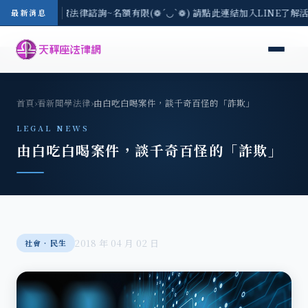
/3(一) 現場免費法律諮詢~名額有限(❁´◡`❁) 請點此連結加入LINE了解
最新消息
首頁
›
看新聞學法律
›
由白吃白喝案件，談千奇百怪的「詐欺」
LEGAL NEWS
由白吃白喝案件，談千奇百怪的「詐欺」
2018 年 04 月 02 日
社會‧民生