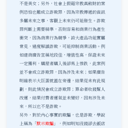
不是美女；另外，社會上假藉宗教真斂財的案
例恐怕也難成立詐欺罪，因為宗教傳遞的資訊
多屬未來之事，客觀上未來仍可能發生。詐欺
罪判斷上需要精準，否則容易和商業行為產生
衝突，因為商業行為競爭，誇大產品功能實屬
常見，過度解讀詐欺，可能抑制商業活動。例
如建商廣告宣稱地段佳，增值性高，保證未來
一定獲利，購屋者購入後卻馬上慘跌，此案例
並不會成立詐欺罪，因為涉及未來；如果廣告
明確表示大巨蛋就蓋在旁邊，結果從未有此規
劃，則此情況會成立詐欺罪；算命者收錢幫人
改運，結果付費者運氣並未變好，因有涉及未
來，所以也不是詐欺。
另外，對於內心事實的欺騙，也是詐欺，學說
上稱為「
默示欺騙
」，例如明知沒錢卻去飯店