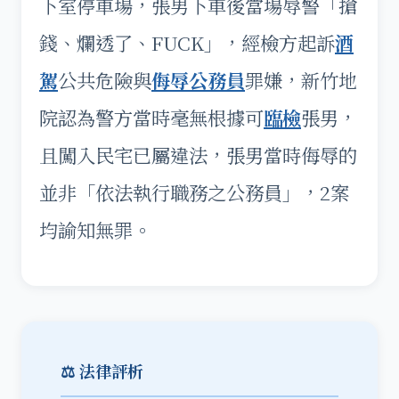
下室停車場，張男下車後當場辱警「搶
錢、爛透了、FUCK」，經檢方起訴
酒
駕
公共危險與
侮辱公務員
罪嫌，新竹地
院認為警方當時毫無根據可
臨檢
張男，
且闖入民宅已屬違法，張男當時侮辱的
並非「依法執行職務之公務員」，2案
均諭知無罪。
⚖️ 法律評析