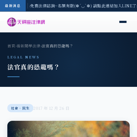
-8/3(一) 現場免費法律諮詢~名額有限(❁´◡`❁) 請點此連結加入LINE
最新消息
首頁
›
看新聞學法律
›
法官真的恐龍嗎？
LEGAL NEWS
法官真的恐龍嗎？
2017 年 12 月 26 日
社會‧民生