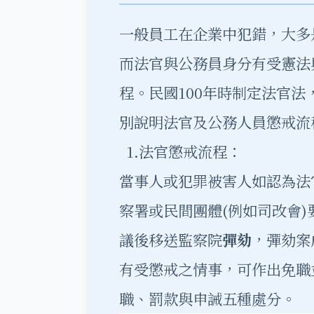
一般員工在企業中犯錯，大多
而法官與公務員身分有受憲法
程。民國100年時制定法官
別說明法官及公務人員懲戒流
1.法官懲戒流程：
當事人或犯罪被害人如認為法
察署或民間團體(例如司改會
議後移送監察院
彈劾
，彈劾案
有受懲戒之情事，可作出免職
職、罰款與申誡五種處分。