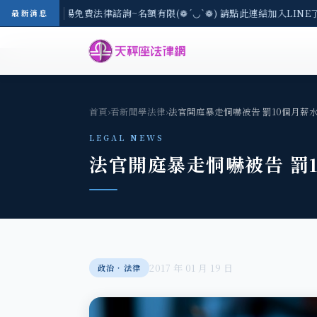
-8/3(一) 現場免費法律諮詢~名額有限(❁´◡`❁) 請點此連結加入LINE了
最新消息
首頁
›
看新聞學法律
›
法官開庭暴走恫嚇被告 罰10個月薪
LEGAL NEWS
法官開庭暴走恫嚇被告 罰
2017 年 01 月 19 日
政治‧法律