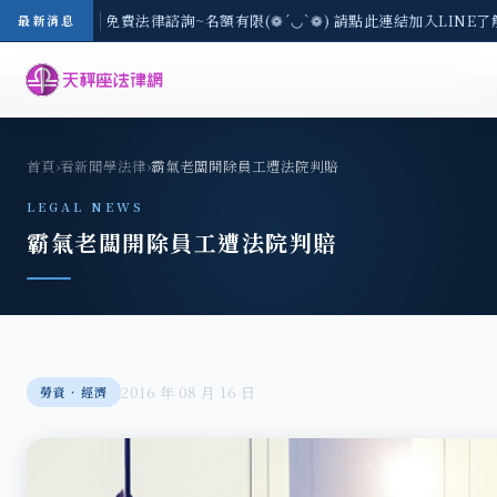
-8/3(一) 現場免費法律諮詢~名額有限(❁´◡`❁) 請點此連結加入LINE了
最新消息
首頁
›
看新聞學法律
›
霸氣老闆開除員工遭法院判賠
LEGAL NEWS
霸氣老闆開除員工遭法院判賠
2016 年 08 月 16 日
勞資‧經濟