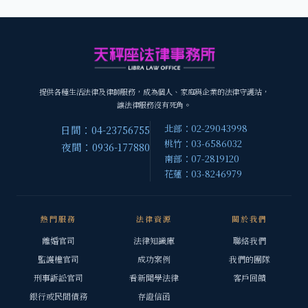
提供各種生活法律及律師服務，成為個人、家庭與企業的法律守護站，
讓法律服務沒有死角。
北部：02-29043998
日間：04-23756755
桃竹：03-6586032
夜間：0936-177880
南部：07-2819120
花蓮：03-8246979
熱門服務
法律資源
關於我們
離婚官司
法律知識庫
聯絡我們
監護權官司
成功案例
我們的團隊
刑事訴訟官司
看新聞學法律
客戶回饋
銀行或民間債務
存證信函