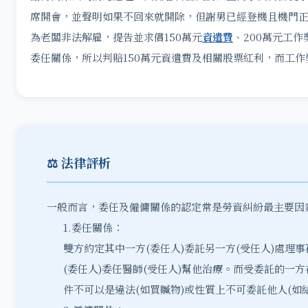
席開會，並聲明如果不回來就開除，但謝男已經登機且機門
為老闆非法解雇，提告並求償150萬元
資遣費
、200萬元工
委任關係，所以判賠150萬元資遣費及相關股票紅利，而工作
⚖️ 法律評析
一般而言，委任及僱傭關係的認定常是勞資糾紛最主要因
1.委任關係：
雙方約定其中一方(委任人)委託另一方(受任人)處理事
(委任人)委任醫師(受任人)幫他治療。而受委託的
件不可以是違法(如買贓物)或性質上不可委託他人(如結