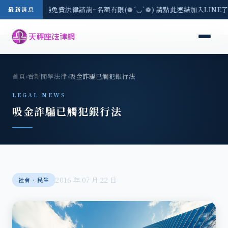
區-8/3(一) 現場免費法律諮詢~名額有限(❁´◡`❁) 請點此連結加入LINE
最新消息
首頁
›
看新聞學法律
›
吸金詐騙已觸犯銀行法
LEGAL NEWS
吸金詐騙已觸犯銀行法
2016 年 07 月 22 日
社會‧民生