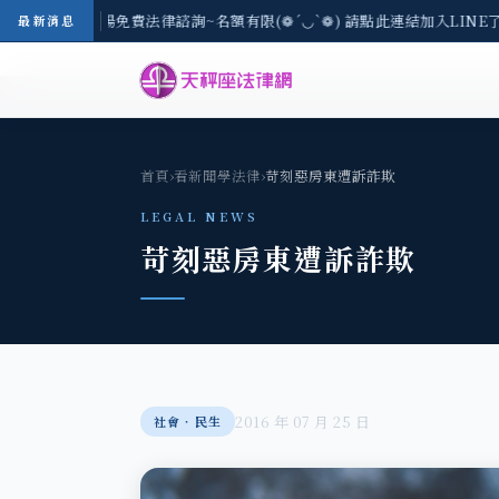
-8/3(一) 現場免費法律諮詢~名額有限(❁´◡`❁) 請點此連結加入LINE
最新消息
首頁
›
看新聞學法律
›
苛刻惡房東遭訴詐欺
LEGAL NEWS
苛刻惡房東遭訴詐欺
2016 年 07 月 25 日
社會‧民生