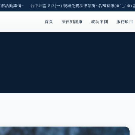
了解活動詳情~ 台中地區-8/3(一) 現場免費法律諮詢~名額有限(❁´◡`❁) 
首頁
法律知識庫
成功案例
服務項目