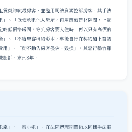
租賃契約吭殺房客，並濫用司法資源控訴房客，其手法
租」、「低價承租他人房屋，再用廉價建材隔間，上網
定較低價格房間，等到房客要入住時，再以只有高價的
金」、「不給房客租約影本，事後自行在契約加上當初
費用」、「動不動告房客侵佔、毀損」，其惡行罄竹難
嫌起訴，求刑8年。
朱嵐」、「蔡小姐」，在法院審理期間仍以同樣手法繼