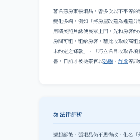
著名惡房東張淑晶，曾多次以不平等的
變化多端，例如「將房屋改建為違建分
用精美照片誘使民眾上門，先和房客約
房間可租，租給房客，藉此收取較高租
未約定之條款」、「巧立名目收取各項
書，日前才被檢察官以
恐嚇
、
詐欺
等罪
⚖️ 法律評析
遭起訴後，張淑晶仍不思悔改，化名「