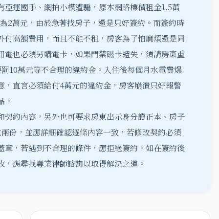
亞運國手、網拍小模遭騙，原本網路標價租金1.5萬
高為2萬元，由於急著找房子，還是只好簽約。而簽約時
外付高額費用，而且不能不租，房客為了怕麻煩還是同
用電也必須另購電卡，如果門禁磁卡遺失，須請房東重
要罰10萬元等不合理的違約金。入住後每個月水電費爆
意，直言必須給付4萬元的違約金，房客崩潰只好報警
晶。
和
契約
內容，另外也可要求房東出示身分證正本、房子
式兩份，並應詳細確認逐條內容一致，若修改契約必須
蓋章，若遇到不合理的條件，應拒絕簽約。如在簽約後
收，應尋找專業律師諮詢以取得解決之道。