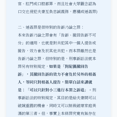
官、肛門或口腔都算，而且社會大眾觀念認為
口交也侵犯夫妻互負忠誠義務，應構成通姦罪)
二、通姦罪是很特別的告訴乃論之罪：
本來告訴乃論之罪會有「告訴、撤回告訴不可
分」的適用，也就是對共犯其中一個人提告或
撤告，效力會及於其他共犯。而本罪雖然也是
告訴乃論之罪，但特別的是，刑事訴訟法就本
罪另有特別規定，
如果是「對配偶撤回告
訴」，其撤回告訴的效力不會及於另外的相姦
人，等同只對相姦人提告，簡單白話來講就
是：「可以只針對小三進行本罪之訴追」
。刑
事訴訟法的特別規定，其目的是給夫妻間可以
破鏡重圓的機會，同時又可以制裁破壞家庭美
滿的第三者。但，事實上本條罪究竟有無存在