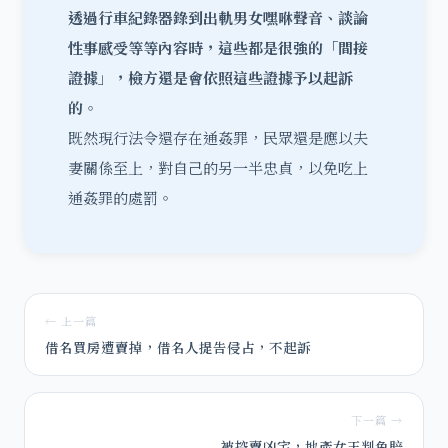
透過行車紀錄器錄到出軌男女嘿咻聲音、談論
性事感受等等內容時，這些都是很強的「間接
證據」，檢方還是會依照這些證據予以起訴
的
。
既然現行法令還存在通姦罪，民眾還是應以夫
妻關係至上，對自己的另一半忠貞，以免吃上
通姦罪的處罰。
← 上一篇
借名買房遭賣掉，借名人提告侵占，不起訴
下一篇 →
被控賣凶宅，地產女王判免賠