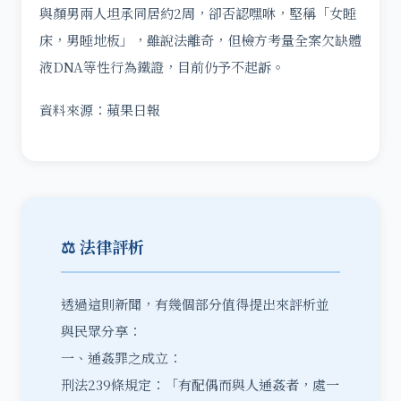
與顏男兩人坦承同居約2周，卻否認嘿咻，堅稱「女睡
床，男睡地板」，雖說法離奇，但檢方考量全案欠缺體
液DNA等性行為鐵證，目前仍予不起訴。
資料來源：蘋果日報
⚖️ 法律評析
透過這則新聞，有幾個部分值得提出來評析並
與民眾分享：
一、
通姦罪
之成立：
刑法239條規定：「有配偶而與人通姦者，處一