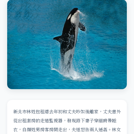
新北市林姓包租婆去年初和丈夫吵架後離家，丈夫意外
從出租套房的走道監視器，發現錄下妻子穿細肩帶睡
衣，自顏姓男房客房間走出，夫遂怒告兩人通姦。林女