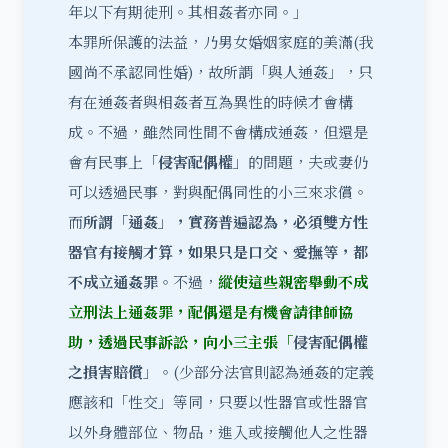
年以下有期徒刑。其相姦者亦同。」
本罪所保護的法益，乃男女婚姻家庭的美滿(我
國尚不承認同性婚)，故所謂「與人通姦」，只
有在通姦者與相姦者互為異性的時候才會構
成。不過，雖然同性間不會構成通姦，但還是
會有民事上「
侵害配偶權
」的問題，夫或妻仍
可以透過民事，對與配偶同性的小三來求償。
而
所謂「通姦」，實務普遍認為，必須雙方性
器官有接觸才算，如果只是口交、愛撫等，都
不成立通姦罪
。不過，
縱使這些親密舉動不成
立刑法上通姦罪，配偶還是有機會請律師協
助，透過民事訴訟，向小三主張「
侵害配偶權
之損害賠償
」。(少部分法官則認為通姦的定義
應該和「性交」等同，只要以性器官或性器官
以外身體部位、物品，進入或接觸他人之性器