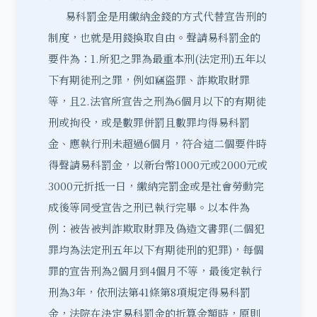
易科罰金
是用繳納金錢的方式代替宣告刑的
制度，也就是用錢換取自由。聲請易科罰金的
要件為：1.所犯之罪為最重本刑(法定刑)五年以
下有期徒刑之罪，例如竊盜罪、詐欺取財罪
等，且2.法官所宣告之刑為6個月以下的有期徒
刑或拘役，或是數罪併罰且數罪均得易科罰
金、應執行刑未超過6個月，符合這二個要件時
得聲請易科罰金，以新台幣1000元或2000元或
3000元折抵一日，繳納完罰金或是社會勞動完
成後等同受宣告之刑已執行完畢。以本件為
例：被告被判詐欺取財罪及偽造文書罪(二個犯
罪均為法定刑五年以下有期徒刑的犯罪)，每個
罪的宣告刑為2個月到4個月不等，最後定執行
刑為3年，依刑法第41條第8項規定得易科罰
金，法院在決定易科罰金的折算金額時，原則