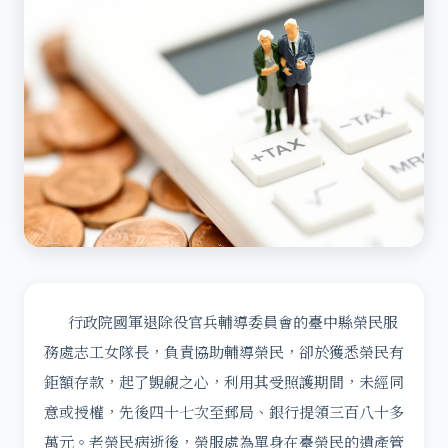
行政院國軍退除役官兵輔導委員會的臺中縣榮民服
務處志工女隊長，負責協助輔導榮民，卻於獲悉榮民有
鉅額存款，起了覬覦之心，利用其受照護期間，未經同
意或授權，先後四十七次至郵局、銀行提領三百八十多
萬元。老榮民病逝後，榮服處為單身在臺榮民的遺產管