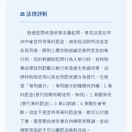
⚖️ 法律評析
財產犯罪或是妨害名譽犯罪，常見法官在判
決中會宣判得易科罰金，被告經法院判決並宣
告其刑後，原則上應依照該確定裁判宣告的執
行刑，但針對個別犯罪行為人執行時，有特別
事由導致刑罰難以執行或是產生負面效果，法
律特別規定得以其他刑罰或處分為替代，也就
是「易刑處分」，易刑處分的種類有四種：1.易
科罰金(替代短期有期徒刑、拘役)；2.易服勞役
(替代易科罰金)；3.易以訓誡；4.易服社會勞
動。但並不是宣判得易科罰金後，就可以付錢
了事，還是要由被告妻自向檢察官聲請，並由
檢察官准許才可以繳罰金換取自由。