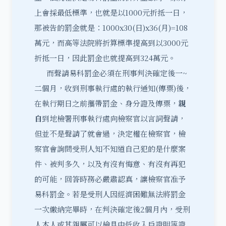
上會採最低標準，也就是以1000元折抵一日，
那被告的罰金就是：1000x30(日)x36(月)=108
萬元，而高等法院將折算標準提高到以3000元
折抵一日，因此罰金也就提高到324萬元。
而
聲請易科罰金
必須在刑事判決確定後一~
二個月，收到刑事執行處的執行通知(傳票)後，
在執行期日之前攜帶罰金、身分證及傳票，
親
自
到地檢署刑事執行處向檢察官以言詞聲請，
但並不是聲請了就會過，決定權在檢察官，檢
察官會詢問受刑人知不知道自己犯的是什麼案
件、被判多久，以及有沒有悔意、有沒有再犯
的可能，回答時務必嚴肅認真，讓檢察官准予
易科罰金。若是受刑人因經濟困難無法將罰金
一次繳納完畢時，在判決確定後2個月內，受刑
人本人或其親屬可以檢具中低收入戶證明等證