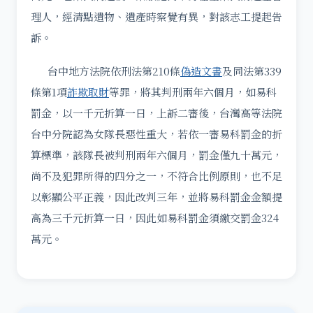
理人，經清點遺物、遺產時察覺有異，對該志工提起告
訴。
台中地方法院依刑法第210條
偽造文書
及同法第339
條第1項
詐欺取財
等罪，將其判刑兩年六個月，如易科
罰金，以一千元折算一日，上訴二審後，台灣高等法院
台中分院認為女隊長惡性重大，若依一審易科罰金的折
算標準，該隊長被判刑兩年六個月，罰金僅九十萬元，
尚不及犯罪所得的四分之一，不符合比例原則，也不足
以彰顯公平正義，因此改判三年，並將易科罰金金額提
高為三千元折算一日，因此如易科罰金須繳交罰金324
萬元。