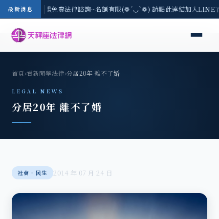
區-8/3(一) 現場免費法律諮詢~名額有限(❁´◡`❁) 請點此連結加入LIN
最新消息
首頁
›
看新聞學法律
›
分居20年 離不了婚
LEGAL NEWS
分居20年 離不了婚
2014 年 07 月 24 日
社會‧民生