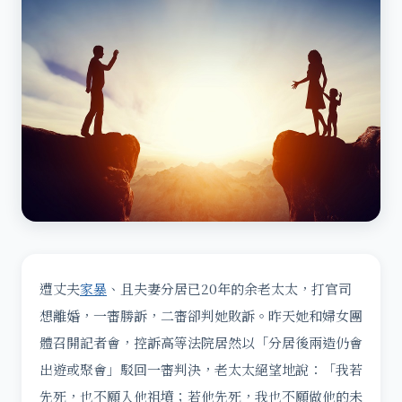
遭丈夫
家暴
、且夫妻分居已20年的余老太太，打官司
想離婚，一審勝訴，二審卻判她敗訴。昨天她和婦女團
體召開記者會，控訴高等法院居然以「分居後兩造仍會
出遊或聚會」駁回一審判決，老太太絕望地說：「我若
先死，也不願入他祖墳；若他先死，我也不願做他的未