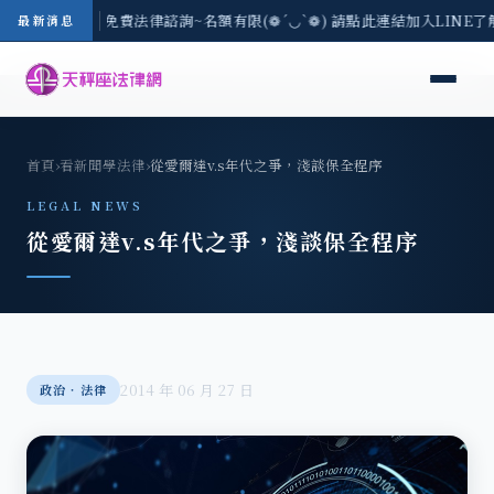
-8/3(一) 現場免費法律諮詢~名額有限(❁´◡`❁) 請點此連結加入LINE了
最新消息
首頁
›
看新聞學法律
›
從愛爾達v.s年代之爭，淺談保全程序
LEGAL NEWS
從愛爾達v.s年代之爭，淺談保全程序
2014 年 06 月 27 日
政治‧法律