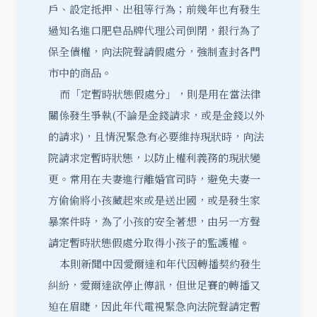
戶、設定抵押、出租等行為；前幾年也有發生
過知名進口肥皂品牌代理公司倒閉，銀行為了
保全債權，向法院聲請假處分，強制查封各門
市中的商品。
而「定暫時狀態假處分」，則是用在當法律
關係發生爭執(不論是金錢請求，或是金錢以外
的請求)，且情況緊急有必要維持現狀時，向法
院請求定暫時狀態，以防止權利義務的現狀變
更。常用在夫妻進行離婚官司時，避免夫妻一
方偷偷將小孩藏起來或是送出國，或是發生家
暴案件時，為了小孩的安全著想，由另一方聲
請定暫時狀態假處分取得小孩子的監護權。
本則新聞中因愛爾達和年代因轉播契約發生
糾紛，愛爾達欲停止傳訊，但世足賽的轉播又
迫在眉睫，因此年代電視緊急向法院
聲請定暫