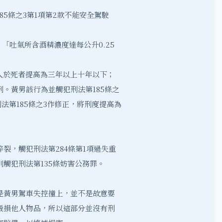
85條之3第1項第2款不能安全駕駛
：
「吐氣所含酒精濃度達每公升0.25
人於死者提高為三年以上十年以下；
。黃男該行為並觸犯刑法第185條之
刑法第185條之3作修正，將刑度提高為
裂，觸犯刑法第284條第1項過失重
觸犯刑法第135條妨害公務罪。
是黃男駕車失控撞上，並不是故意要
毀損他人物品，所以這部分並沒有刑