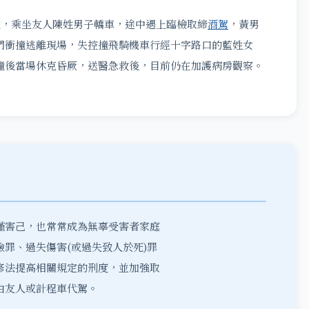
，乘坐友人陳姓男子轎車，途中遇上臨檢取締
酒駕
，黃男
門衝撞逃離現場，失控撞飛騎機車行經十字路口的藍姓女
撞後當場休克昏厥，送醫急救後，目前仍在加護病房觀察。
僅害己，也常常成為無辜受害者家庭
罪、過失傷害(或過失致人於死)罪
修法提高相關規定的刑度，並加強取
由友人或計程車代駕。