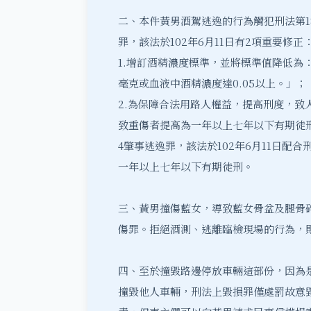
二、本件黃男
酒駕逃逸
的行為觸犯刑法第1
罪，該法於102年6月11日有2項重要修正
1.增訂酒精濃度標準，並將標準值降低為：
毫克或血液中酒精濃度達0.05以上。」；
2.為保障合法用路人權益，提高刑度，致
致重傷者提高為一年以上七年以下有期徒刑
4肇事逃逸罪，該法於102年6月11日配合
一年以上七年以下有期徒刑。
三、黃男撞傷藍女，導致藍女骨盆及腿骨碎
傷罪。拒絕酒測、逃離臨檢現場的行為，則
四、至於撞毀路邊停放車輛這部份，因為
撞毀他人車輛，刑法上毀損罪僅處罰故意