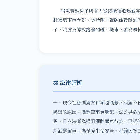
報載黃姓男子與友人從錢櫃唱歌喝酒完
趁陳男下車之際，突然跳上駕駛座猛踩油
子，並波及停放路邊的轎、機車，藍女遭
⚖️ 法律評析
一、現今社會酒駕案件漸趨頻繁，酒駕不
破毀的原因，酒駕肇事會觸犯刑法公共危險
等，且立法者為遏阻酒醉駕車行為，已經
締酒醉駕車，為保障生命安全，呼籲民眾