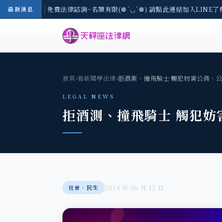
8/3(一) 現場免費法律諮詢~名額有限(❁´◡`❁) 請點此連結加入LINE了
最新消息
首頁
›
看新聞學法律
›
拒酒測、撞飛騎士 觸犯妨害公務、
LEGAL NEWS
拒酒測、撞飛騎士 觸犯妨
2014 年 06 月 12 日
社會‧民生