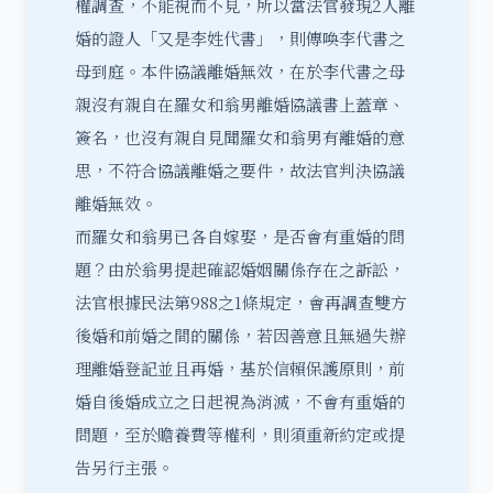
權調查，不能視而不見，所以當法官發現2人離
婚的證人「又是李姓代書」，則傳喚李代書之
母到庭。本件協議離婚無效，在於李代書之母
親沒有親自在羅女和翁男離婚協議書上蓋章、
簽名，也沒有親自見聞羅女和翁男有離婚的意
思，不符合協議離婚之要件，故法官判決協議
離婚無效。
而羅女和翁男已各自嫁娶，是否會有
重婚
的問
題？由於翁男提起確認婚姻關係存在之訴訟，
法官根據民法第988之1條規定，會再調查雙方
後婚和前婚之間的關係，若因善意且無過失辦
理離婚登記並且再婚，基於信賴保護原則，前
婚自後婚成立之日起視為消滅，不會有重婚的
問題，至於
贍養費
等權利，則須重新約定或提
告另行主張。