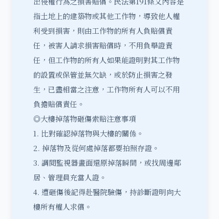
出侵權行為之損害賠償。民法第191條文內容是
指土地上的建築物或其他工作物，導致他人權
利受到損害，則由工作物的所有人負賠償責
任，被害人請求損害賠償時，不用負舉證責
任，但工作物的所有人如果能證明對其工作物
的設置或保管並無欠缺，或於防止損害之發
生，已盡相當之注意，工作物所有人可以不用
負擔
賠償責任
。
◎大樓掉落物砸傷索賠注意事項
1. 比對確認掉落物與大樓的關係。
2. 掉落物及從何處掉落都要拍照存證。
3. 調閱監視器畫面還原掉落瞬間，或找周邊鄰
居、管理員充當人證。
4. 遭砸傷後記得赴醫院驗傷，持診斷證明向大
樓所有權人求償。