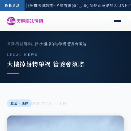
區-8/3(一) 現場免費法律諮詢~名額有限(❁´◡`❁) 請點此連結加入LINE
最新消息
首頁
›
看新聞學法律
›
大樓掉落物肇禍 管委會須賠
LEGAL NEWS
大樓掉落物肇禍 管委會須賠
2013 年 10 月 14 日
政治‧法律