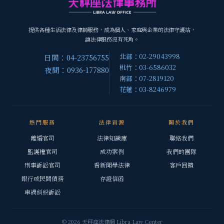
提供各種生活法律及律師服務，成為個人、家庭與企業的法律守護站，
讓法律服務沒有死角。
北部：02-29043998
日間：04-23756755
桃竹：03-6586032
夜間：0936-177880
南部：07-2819120
花蓮：03-8246979
熱門服務
法律資源
關於我們
離婚官司
法律知識庫
聯絡我們
監護權官司
成功案例
我們的團隊
刑事訴訟官司
看新聞學法律
客戶回饋
銀行或民間債務
存證信函
車禍糾紛訴訟
© 2026 天秤座法律網 Libra Law Center