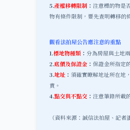
5.
產權移轉限制
：
注意標的物是
物有條件限制，要先查明轉移的
觀看法拍屋公告應注意的重點
1.
標地物種類
：
分為房屋與土地
2.
底價及保證金
：
保證金所指定
3.
地址
：
須確實瞭解地址所在地
責。
4.
點交與不點交
：
注意筆錄所載
（資料來源：誠信法拍屋、記者