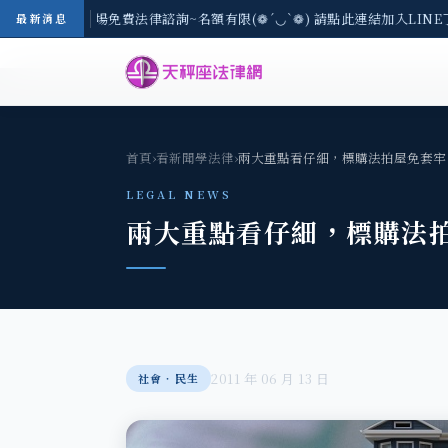
-8/3(一) 現場免費法律諮詢~名額有限(❁´◡`❁) 請點此連結加入LINE
最新消息
首頁
›
看新聞學法律
›
兩大重點看仔細，標購法拍屋免套牢
LEGAL NEWS
兩大重點看仔細，標購法
2011 年 06 月 13 日
社會‧民生