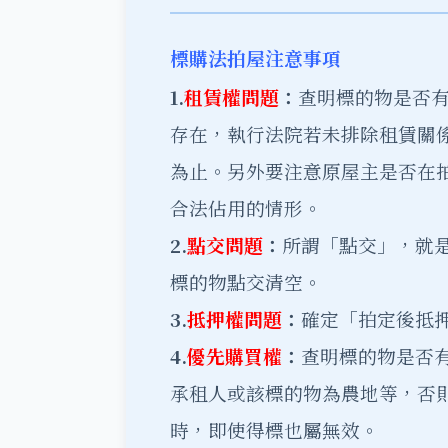
標購法拍屋注意事項
1.
租賃權問題
：
查明標的物是否
存在，執行法院若未排除租賃關
為止。另外要注意原屋主是否在
合法佔用的情形。
2.
點交問題
：
所謂「點交」，就
標的物點交清空。
3.
抵押權問題
：
確定「拍定後抵
4.
優先購買權
：
查明標的物是否
承租人或該標的物為農地等，否
時，即使得標也屬無效。