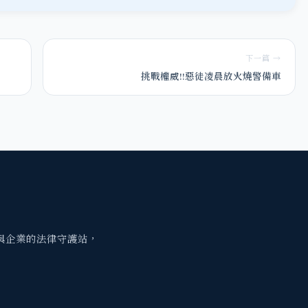
下一篇 →
挑戰權威!!惡徒凌晨放火燒警備車
與企業的法律守護站，