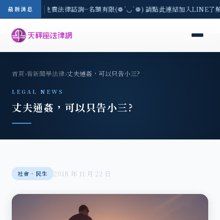
8/3(一) 現場免費法律諮詢~名額有限(❁´◡`❁) 請點此連結加入LINE了
最新消息
首頁
›
看新聞學法律
›
丈夫通姦，可以只告小三?
LEGAL NEWS
丈夫通姦，可以只告小三?
2018 年 11 月 22 日
社會‧民生