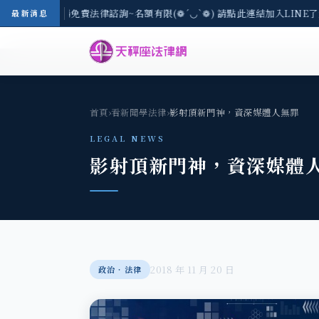
8/3(一) 現場免費法律諮詢~名額有限(❁´◡`❁) 請點此連結加入LINE了
最新消息
首頁
›
看新聞學法律
›
影射頂新門神，資深媒體人無罪
LEGAL NEWS
影射頂新門神，資深媒體
2018 年 11 月 20 日
政治‧法律