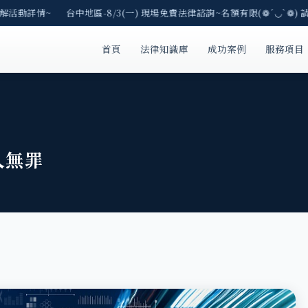
解活動詳情~ 台中地區-8/3(一) 現場免費法律諮詢~名額有限(❁´◡`❁) 請
首頁
法律知識庫
成功案例
服務項目
人無罪