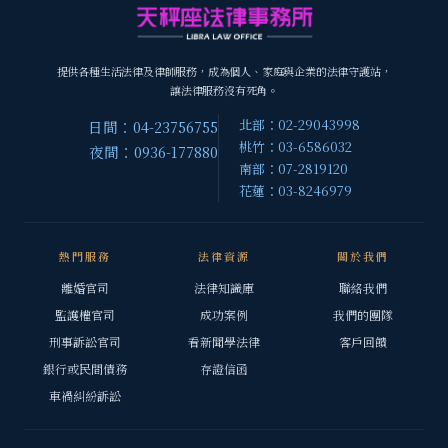
提供各種生活法律及律師服務，成為個人、家庭與企業的法律守護站，
讓法律服務沒有死角。
北部：02-29043998
日間：04-23756755
桃竹：03-6586032
夜間：0936-177880
南部：07-2819120
花蓮：03-8246979
熱門服務
法律資源
關於我們
離婚官司
法律知識庫
聯絡我們
監護權官司
成功案例
我們的團隊
刑事訴訟官司
看新聞學法律
客戶回饋
銀行或民間債務
存證信函
車禍糾紛訴訟