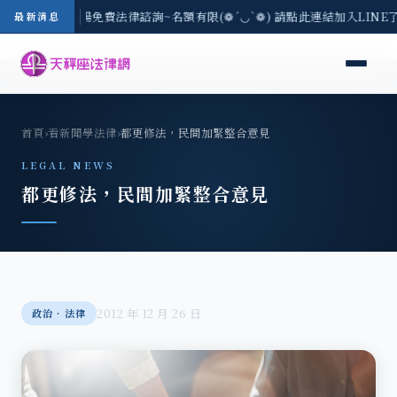
區-8/3(一) 現場免費法律諮詢~名額有限(❁´◡`❁) 請點此連結加入LINE
最新消息
首頁
›
看新聞學法律
›
都更修法，民間加緊整合意見
LEGAL NEWS
都更修法，民間加緊整合意見
2012 年 12 月 26 日
政治‧法律