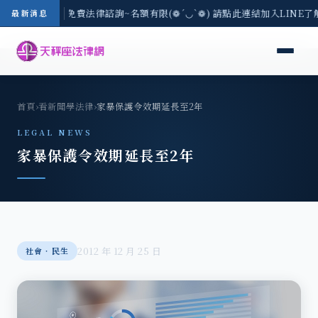
-8/3(一) 現場免費法律諮詢~名額有限(❁´◡`❁) 請點此連結加入LINE了
最新消息
首頁
›
看新聞學法律
›
家暴保護令效期延長至2年
LEGAL NEWS
家暴保護令效期延長至2年
2012 年 12 月 25 日
社會‧民生