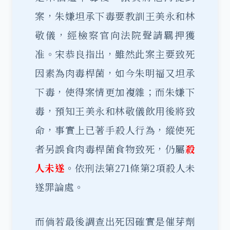
案，朱嫌坦承下毒要教訓王美永和林
敬儀，經檢察官向法院聲請羈押獲
准。宋恭良指出，雖然此案主要致死
因素為肉毒桿菌，如今朱明福又坦承
下毒，使得案情更加複雜；而朱嫌下
毒，預知王美永和林敬儀飲用後將致
命，事實上已著手殺人行為，縱使死
者另誤食肉毒桿菌食物致死，仍屬
殺
人未遂
。依刑法第271條第2項殺人
未
遂
罪論處。
而倘若最後調查出死因確實是催芽劑