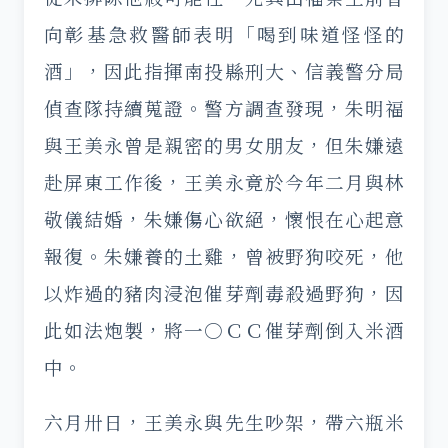
向彰基急救醫師表明「喝到味道怪怪的
酒」，因此指揮南投縣刑大、信義警分局
偵查隊持續蒐證。警方調查發現，朱明福
與王美永曾是親密的男女朋友，但朱嫌遠
赴屏東工作後，王美永竟於今年二月與林
敬儀結婚，朱嫌傷心欲絕，懷恨在心起意
報復。朱嫌養的土雞，曾被野狗咬死，他
以炸過的豬肉浸泡催芽劑毒殺過野狗，因
此如法炮製，將一○ＣＣ催芽劑倒入米酒
中。
六月卅日，王美永與先生吵架，帶六瓶米