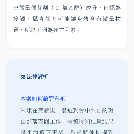
出微量催芽劑（２-氯乙醇）成分，但認為
接觸、攝食都有可能讓身體含有微量物
質，所以不列為死亡因素。
⚖️ 法律評析
本案如何論罪科刑
朱嫌在案發後，潛逃到台中梨山的環
山部落茶園工作，檢警得知化驗結果
是米酒遭下毒後，派員將他拘提到