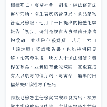
相繼死亡，震驚社會；嗣後，經法務部法
醫研究所、衛生署疾病管制局、食品藥物
管理局檢驗，七月廿一日提出的檢體化驗
報告「初步」研判是誤食肉毒桿菌汙染食
物致命，並排除他殺嫌疑。八月十六日
「確定版」鑑識報告書，也維持相同見
解。命案發生後，地方人士無法相信肉毒
桿菌奪命，並質疑有他殺嫌疑，甚至直指
有人以劇毒的催芽劑下毒害命，無辜的田
福榮夫婦慘遭毒手枉死！
南投地檢署主任檢察官宋恭良指出，檢方
從未排除他殺可能性，尤其田福榮生前曾