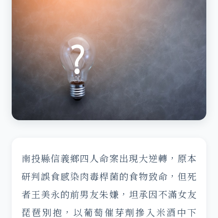
南投縣信義鄉四人命案出現大逆轉，原本
研判誤食感染肉毒桿菌的食物致命，但死
者王美永的前男友朱嫌，坦承因不滿女友
琵琶別抱，以葡萄催芽劑摻入米酒中下