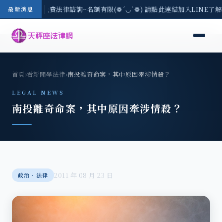
8/3(一) 現場免費法律諮詢~名額有限(❁´◡`❁) 請點此連結加入LINE了
最新消息
首頁
›
看新聞學法律
›
南投離奇命案，其中原因牽涉情殺？
LEGAL NEWS
南投離奇命案，其中原因牽涉情殺？
2011 年 08 月 23 日
政治‧法律