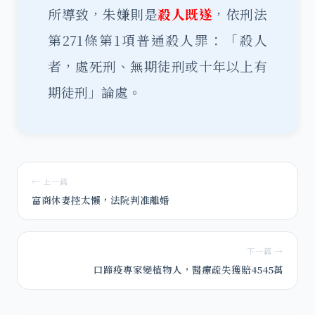
所導致，朱嫌則是
殺人既遂
，依刑法
第271條第1項普通殺人罪：「殺人
者，處死刑、無期徒刑或十年以上有
期徒刑」論處。
← 上一篇
富商休妻控太懶，法院判准離婚
下一篇 →
口蹄疫專家變植物人，醫療疏失獲賠4545萬