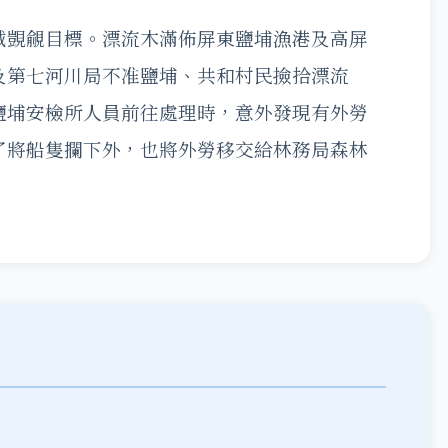
賊覬覦目標。漂流木滿佈屏東鹽埔漁港及高屏
及第七河川局不准鹽埔、共和村民撿拾漂流
鹽埔安檢所人員前往處理時，意外發現有外勞
了將船隻攔下外，也將外勞移交給林務局森林