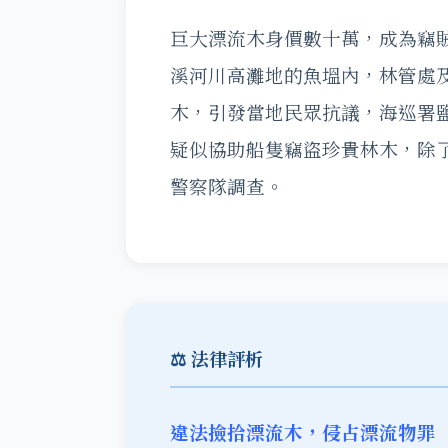
巨大漂流木身價數十萬，成為竊
溪河川高灘地的魚塭內，林管處
木，引發當地民眾抗議，海巡署
疑似協助船隻竊盜珍貴林木，除
警察隊調查。
⚖️ 法律評析
違法撿拾漂流木，侵占漂流物罪