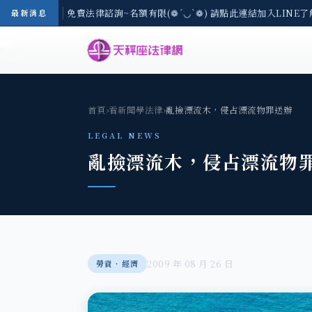
-8/3(一) 現場免費法律諮詢~名額有限(❁´◡`❁) 請點此連結加入LINE了
最新消息
首頁
›
看新聞學法律
›
亂撿漂流木，侵占漂流物罪送辦
LEGAL NEWS
亂撿漂流木，侵占漂流物
2009 年 08 月 26 日
勞資‧經濟