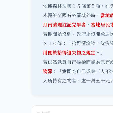
依據森林法第１５條第５項，在
木漂流至國有林區域外時，
當地
月內清理註記完畢者
，
當地居民
若期間還沒到，政府還沒開放居
８１０條：「拾得漂流物、沈沒
用關於拾得遺失物之規定
。」
若仍然執意自己撿拾而據為己有
物罪
：「意圖為自己或第三人不
人所持有之物者，處一萬五千元
← 上一篇