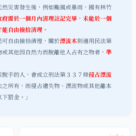
天然災害發生後，例如颱風或暴雨，國有林竹
政府需於一個月內清理註記完畢
，
未能於一個
才能自由撿拾清理
。
民可自由撿拾清理，關於
漂流木
則適用民法第
物或其他因自然力而脫離他人占有之物者，
準
或脫手的人，會成立刑法第３３７條
侵占漂流
法之所有，而侵占遺失物、漂流物或其他離本
以下罰金。」
下一篇 →