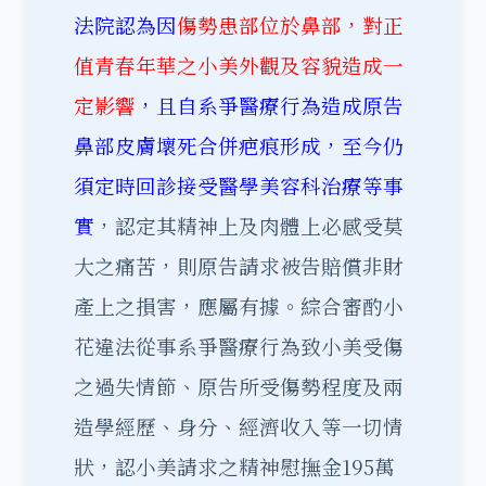
法院認為因
傷勢患部位於鼻部，對正
值青春年華之小美外觀及容貌造成一
定影響
，且自系爭醫療行為造成原告
鼻部皮膚壞死合併疤痕形成，至今仍
須定時回診接受醫學美容科治療等事
實
，認定其精神上及肉體上必感受莫
大之痛苦，則原告請求被告賠償非財
產上之損害，應屬有據。綜合審酌小
花違法從事系爭醫療行為致小美受傷
之過失情節、原告所受傷勢程度及兩
造學經歷、身分、經濟收入等一切情
狀，認小美請求之精神慰撫金195萬