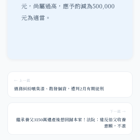
元，尚屬過高，應予酌減為500,000
元為適當。
← 上一篇
債務糾紛噴臭漆、散發個資，遭判2月有期徒刑
下一篇 →
繼承養父3150萬遺產後想回歸本家！法院：違反伯父收養
意願，不准