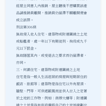
經屋主同意入內推銷，屋主聽後不想購買該產
品請推銷員離開，推銷員仍留滯不願離開便會
成立該罪。
刑法第306條
無故侵入他人住宅、建築物或附連圍繞之土地
或船艦者，處一年以下有期徒刑、拘役或九千
元以下罰金。
無故隱匿其內，或受退去之要求而仍留滯者，
亦同。
三、何謂住宅、建築物或附連圍繞之土地
住宅是指一般人生活起居的房屋與短期居住的
飯店、旅館等；建築物是指住宅以外有屋頂、
牆壁、門等，可供遮蔽風雨並供人出入之定著
於土地的工作物，例如：商辦大樓等；附連圍
繞之土地是指有利設備將自己的土地界線劃出