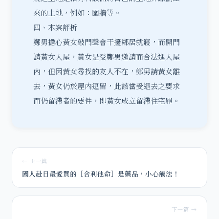
來的土地，例如：圍牆等。
四、本案評析
鄭男擔心黃女敲門聲會干擾鄰居就寢，而開門
請黃女入屋，黃女是受鄭男邀請而合法進入屋
內，但因黃女尋找的友人不在，鄭男請黃女離
去，黃女仍於屋內逗留，此該當受退去之要求
而仍留滯者的要件，即黃女成立留滯住宅罪。
← 上一篇
國人赴日最愛買的［合利他命］是藥品，小心觸法！
下一篇 →