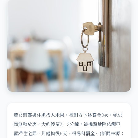
黃女到鄭男住處找人未果，被對方下逐客令3次，她仍
然無動於衷，大約停留2、3分鐘，被橋頭地院依觸犯
留滯住宅罪，判處拘役6天，得易科罰金。(新聞來源：