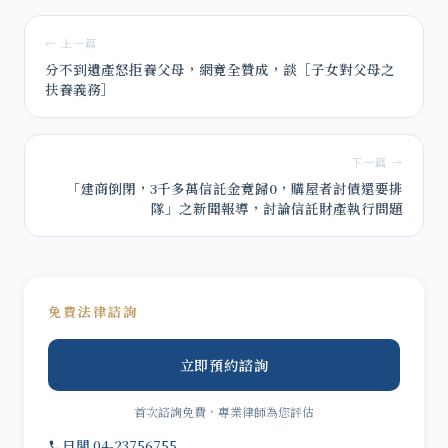
← 上一篇
分不到遺產怒拒養父母，網竟全贊成，談［子女對父母之
扶養義務］
下一篇 →
「建商倒閉，3千多萬信託金竟歸0，購屋者討債還要排
隊」之新聞報導，討論信託財產執行問題
免費法律諮詢
立即預約諮詢
首次諮詢免費，專業律師為您評估
日間 04-23756755