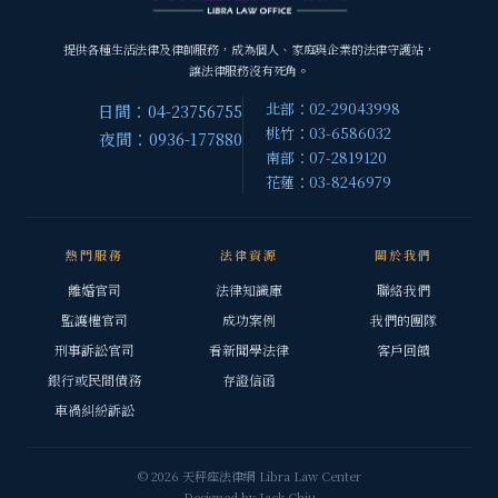
提供各種生活法律及律師服務，成為個人、家庭與企業的法律守護站，
讓法律服務沒有死角。
北部：02-29043998
日間：04-23756755
桃竹：03-6586032
夜間：0936-177880
南部：07-2819120
花蓮：03-8246979
熱門服務
法律資源
關於我們
離婚官司
法律知識庫
聯絡我們
監護權官司
成功案例
我們的團隊
刑事訴訟官司
看新聞學法律
客戶回饋
銀行或民間債務
存證信函
車禍糾紛訴訟
© 2026 天秤座法律網 Libra Law Center
Designed by
Jack Chiu